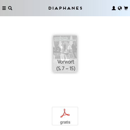
Diaphanes
Vorwort
(S. 7 – 15)
p
gratis