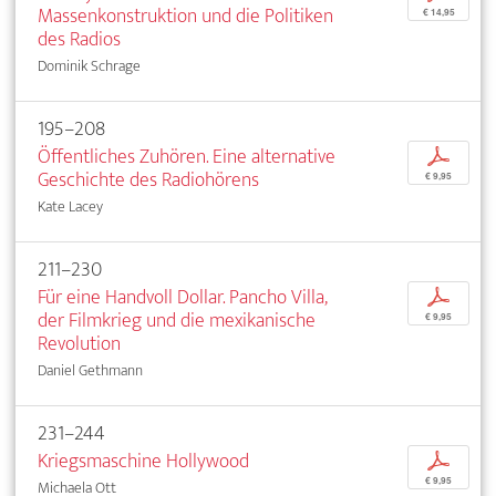
Massenkonstruktion und die Politiken
€ 14,95
des Radios
Dominik Schrage
195–208
Öffentliches Zuhören. Eine alternative
p
Geschichte des Radiohörens
€ 9,95
Kate Lacey
211–230
Für eine Handvoll Dollar. Pancho Villa,
p
der Filmkrieg und die mexikanische
€ 9,95
Revolution
Daniel Gethmann
231–244
Kriegsmaschine Hollywood
p
€ 9,95
Michaela Ott