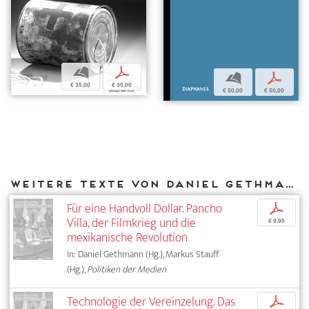
b
p
b
p
€ 35,00
€ 35,00
€ 50,00
€ 50,00
Weitere Texte von Daniel Gethmann bei DIAPHANES
Für eine Handvoll Dollar. Pancho
p
Villa, der Filmkrieg und die
€ 9,95
mexikanische Revolution
In: Daniel Gethmann (Hg.), Markus Stauff
(Hg.),
Politiken der Medien
Technologie der Vereinzelung. Das
p