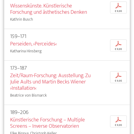
Wissenskünste. Künstlerische
p
Forschung und ästhetisches Denken
€ 9,95
Kathrin Busch
159–171
Perseiden, ›Perceides‹
p
€ 9,95
Katharina Hinsberg
173–187
Zeit/Raum-Forschung: Ausstellung. Zu
p
Julie Aults und Martin Becks Wiener
€ 9,95
›Installation‹
Beatrice von Bismarck
189–206
Künstlerische Forschung – Multiple
p
Screens – Inverse Observatorien
€ 9,95
Elke Bippus, Christoph Keller