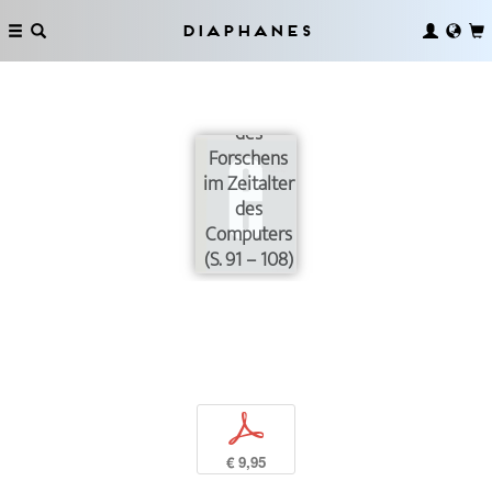
Diaphanes
Epistemische
Praktiken
des
Forschens
im Zeitalter
des
Computers
(S. 91 – 108)
p
€ 9,95