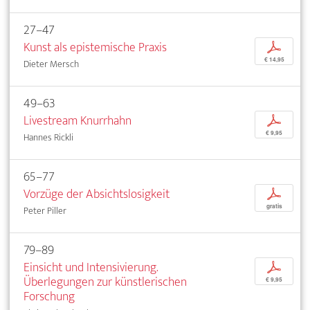
27–47
Kunst als epistemische Praxis
p
€ 14,95
Dieter Mersch
49–63
Livestream Knurrhahn
p
€ 9,95
Hannes Rickli
65–77
Vorzüge der Absichtslosigkeit
p
gratis
Peter Piller
79–89
Einsicht und Intensivierung.
p
Überlegungen zur künstlerischen
€ 9,95
Forschung