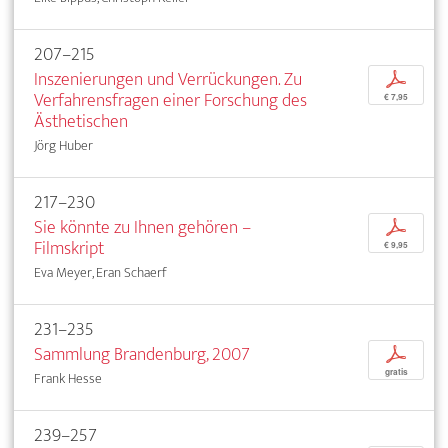
207–215
Inszenierungen und Verrückungen. Zu
p
Verfahrensfragen einer Forschung des
€ 7,95
Ästhetischen
Jörg Huber
217–230
Sie könnte zu Ihnen gehören –
p
Filmskript
€ 9,95
Eva Meyer, Eran Schaerf
231–235
Sammlung Brandenburg, 2007
p
gratis
Frank Hesse
239–257