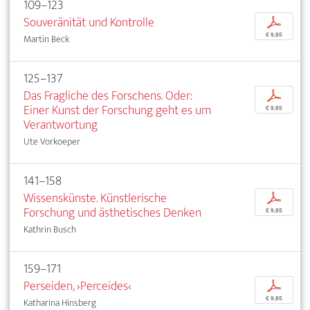
109–123
Souveränität und Kontrolle
p
€ 9,95
Martin Beck
125–137
Das Fragliche des Forschens. Oder:
p
Einer Kunst der Forschung geht es um
€ 9,95
Verantwortung
Ute Vorkoeper
141–158
Wissenskünste. Künstlerische
p
Forschung und ästhetisches Denken
€ 9,95
Kathrin Busch
159–171
Perseiden, ›Perceides‹
p
€ 9,95
Katharina Hinsberg