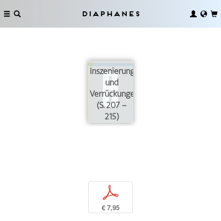
Diaphanes
Inszenierungen
und
Verrückungen
(S. 207 –
215)
p
€ 7,95