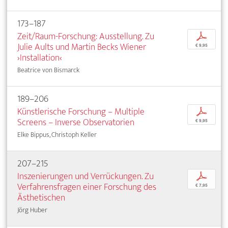
173–187
Zeit/Raum-Forschung: Ausstellung. Zu
p
Julie Aults und Martin Becks Wiener
€ 9,95
›Installation‹
Beatrice von Bismarck
189–206
Künstlerische Forschung – Multiple
p
Screens – Inverse Observatorien
€ 9,95
Elke Bippus, Christoph Keller
207–215
Inszenierungen und Verrückungen. Zu
p
Verfahrensfragen einer Forschung des
€ 7,95
Ästhetischen
Jörg Huber