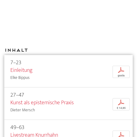
Inhalt
7–23
Einleitung
p
gratis
Elke Bippus
27–47
Kunst als epistemische Praxis
p
€ 14,95
Dieter Mersch
49–63
Livestream Knurrhahn
p