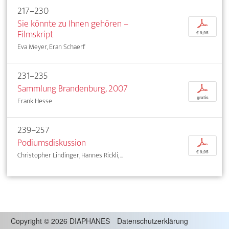
217–230
Sie könnte zu Ihnen gehören –
p
Filmskript
€ 9,95
Eva Meyer, Eran Schaerf
231–235
Sammlung Brandenburg, 2007
p
gratis
Frank Hesse
239–257
Podiumsdiskussion
p
€ 9,95
Christopher Lindinger, Hannes Rickli, ...
Copyright
©
2026 DIAPHANES
Datenschutzerklärung