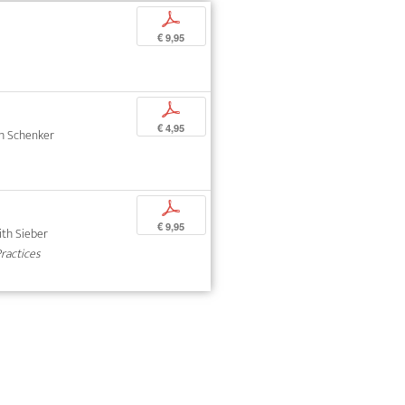
p
€ 9,95
p
€ 4,95
oph Schenker
p
€ 9,95
dith Sieber
Practices