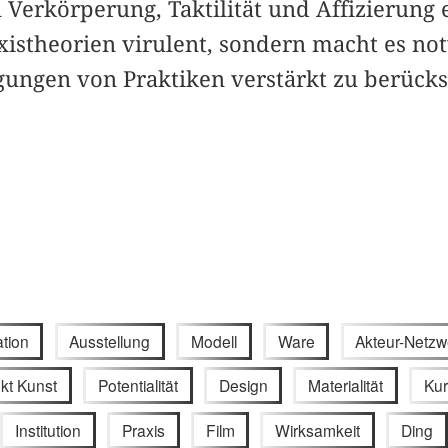
Verkörperung, Taktilität und Affizierung e
xistheorien virulent, sondern macht es no
gungen von Praktiken verstärkt zu berücks
ation
Ausstellung
Modell
Ware
Akteur-Netzw
kt Kunst
Potentialität
Design
Materialität
Kur
Institution
Praxis
Film
Wirksamkeit
Ding