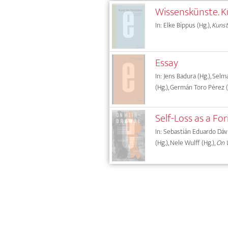
Wissenskünste. K
In: Elke Bippus (Hg.),
Kunst
Essay
In: Jens Badura (Hg.), Sel
(Hg.), Germán Toro Pérez (
Self-Loss as a F
In: Sebastián Eduardo Dávil
(Hg.), Nele Wulff (Hg.),
On W