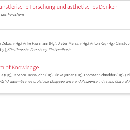
ünstlerische Forschung und ästhetisches Denken
 des Forschens
ma Dubach (Hg.), Anke Haarmann (Hg.), Dieter Mersch (Hg.), Anton Rey (Hg.), Christ
Hg.),
Künstlerische Forschung. Ein Handbuch
orm of Knowledge
a (Hg.), Rebecca Hanna John (Hg.), Ulrike Jordan (Hg.), Thorsten Schneider (Hg.), Ju
ithdrawal—Scenes of Refusal, Disappearance, and Resilience in Art and Cultural 