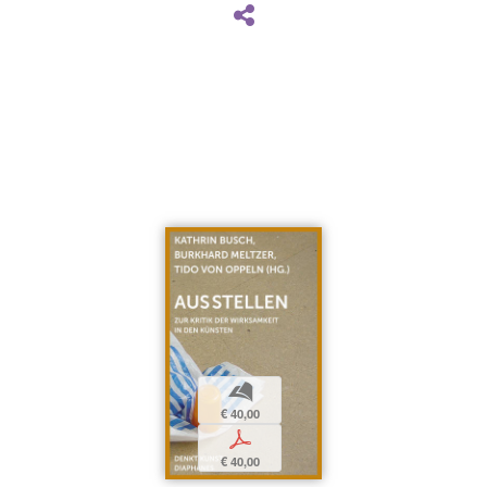
b
€ 40,00
p
€ 40,00