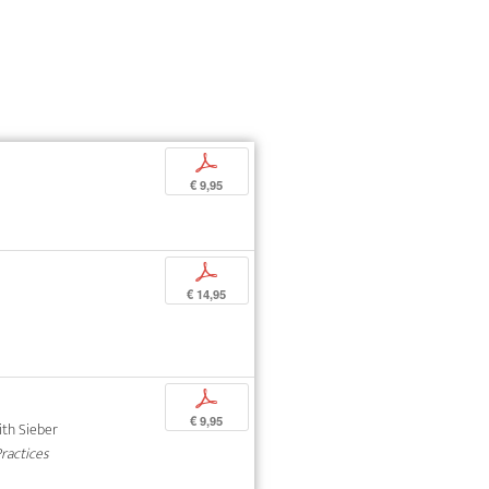
p
€ 9,95
p
€ 14,95
p
€ 9,95
dith Sieber
Practices