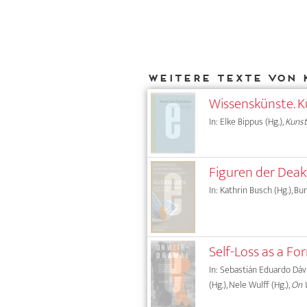
Weitere Texte von 
Wissenskünste. K
In: Elke Bippus (Hg.),
Kunst
Figuren der Deak
In: Kathrin Busch (Hg.), Bu
Self-Loss as a F
In: Sebastián Eduardo Dávil
(Hg.), Nele Wulff (Hg.),
On W