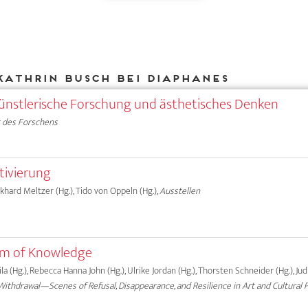
Kathrin Busch bei DIAPHANES
ünstlerische Forschung und ästhetisches Denken
 des Forschens
tivierung
rkhard Meltzer (Hg.), Tido von Oppeln (Hg.),
Ausstellen
orm of Knowledge
a (Hg.), Rebecca Hanna John (Hg.), Ulrike Jordan (Hg.), Thorsten Schneider (Hg.), Ju
ithdrawal—Scenes of Refusal, Disappearance, and Resilience in Art and Cultural 