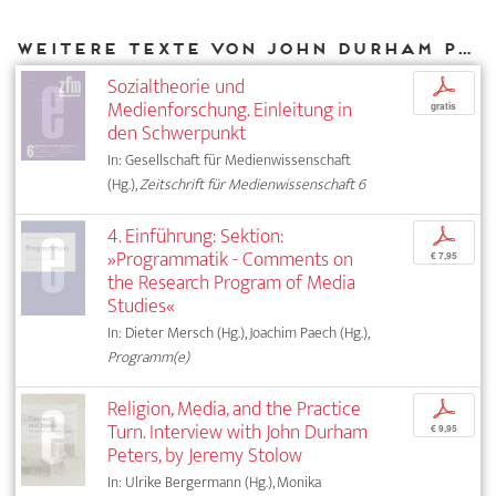
Weitere Texte von John Durham Peters bei DIAPHANES
Sozialtheorie und
p
Medienforschung. Einleitung in
gratis
den Schwerpunkt
In: Gesellschaft für Medienwissenschaft
(Hg.),
Zeitschrift für Medienwissenschaft 6
4. Einführung: Sektion:
p
»Programmatik - Comments on
€ 7,95
the Research Program of Media
Studies«
In: Dieter Mersch (Hg.), Joachim Paech (Hg.),
Programm(e)
Religion, Media, and the Practice
p
Turn. Interview with John Durham
€ 9,95
Peters, by Jeremy Stolow
In: Ulrike Bergermann (Hg.), Monika