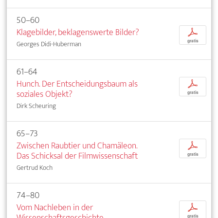
50–60
Klagebilder, beklagenswerte Bilder?
p
gratis
Georges Didi-Huberman
61–64
Hunch. Der Entscheidungsbaum als
p
soziales Objekt?
gratis
Dirk Scheuring
65–73
Zwischen Raubtier und Chamäleon.
p
Das Schicksal der Filmwissenschaft
gratis
Gertrud Koch
74–80
Vom Nachleben in der
p
Wissenschaftsgeschichte
gratis