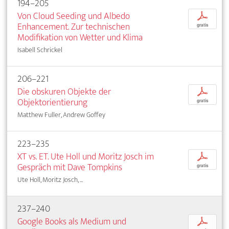
194–205
Von Cloud Seeding und Albedo
p
Enhancement. Zur technischen
gratis
Modifikation von Wetter und Klima
Isabell Schrickel
206–221
Die obskuren Objekte der
p
Objektorientierung
gratis
Matthew Fuller, Andrew Goffey
223–235
XT vs. ET. Ute Holl und Moritz Josch im
p
Gespräch mit Dave Tompkins
gratis
Ute Holl, Moritz Josch, ...
237–240
Google Books als Medium und
p