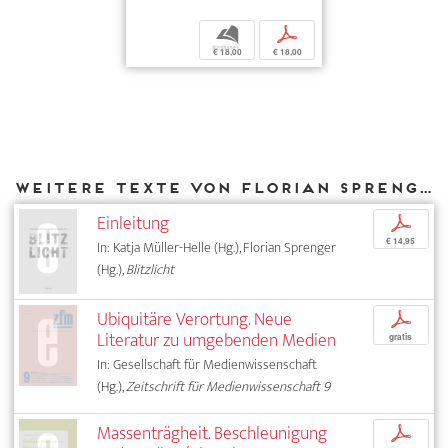
b
p
€ 18,00
€ 18,00
Weitere Texte von Florian Sprenger bei DIAPHANES
Einleitung
p
€ 14,95
In: Katja Müller-Helle (Hg.), Florian Sprenger
(Hg.),
Blitzlicht
Ubiquitäre Verortung. Neue
p
Literatur zu umgebenden Medien
gratis
In: Gesellschaft für Medienwissenschaft
(Hg.),
Zeitschrift für Medienwissenschaft 9
Massenträgheit. Beschleunigung
p