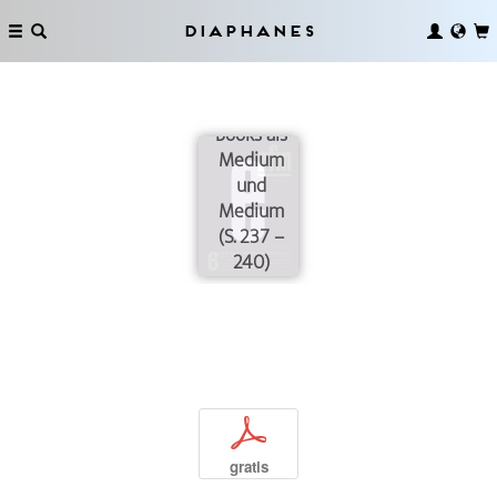
Diaphanes
Google
Books als
Medium
und
Medium
(S. 237 –
240)
p
gratis