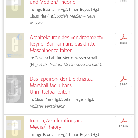
und Medien/Theorie
€ 9,95
In: Inge Baxmann (Hg.), Timon Beyes (Hg.),
Claus Pias (Hg.),
Soziale Medien – Neue
Massen
Architekturen des «environment».
p
Reyner Banham und das dritte
gratis
Maschinenzeitalter
In: Gesellschaft für Medienwissenschaft
(Hg.),
Zeitschrift für Medienwissenschaft 12
Das ›apeiron‹ der Elektrizität.
p
Marshall McLuhans
€ 9,95
Unmittelbarkeiten
In: Claus Pias (Hg.), Stefan Rieger (Hg.),
Vollstes Verständnis
Inertia, Acceleration, and
p
Media/Theory
€ 14,95
In: Inge Baxmann (Hg.), Timon Beyes (Hg.),