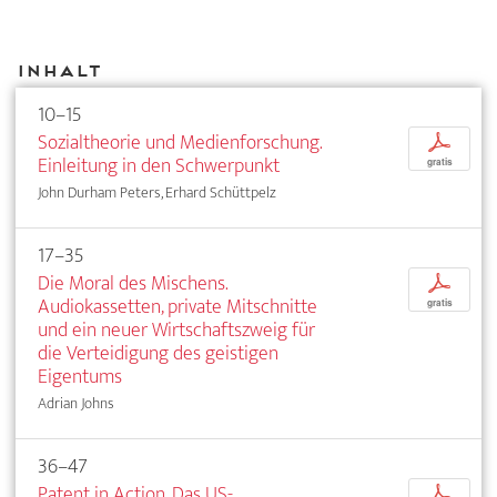
Inhalt
10–15
Sozialtheorie und Medienforschung.
p
Einleitung in den Schwerpunkt
gratis
John Durham Peters, Erhard Schüttpelz
17–35
Die Moral des Mischens.
p
Audiokassetten, private Mitschnitte
gratis
und ein neuer Wirtschaftszweig für
die Verteidigung des geistigen
Eigentums
Adrian Johns
36–47
Patent in Action. Das US-
p