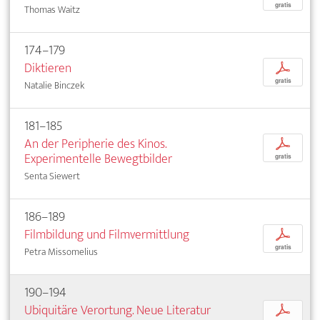
gratis
Thomas Waitz
174–179
Diktieren
p
gratis
Natalie Binczek
181–185
An der Peripherie des Kinos.
p
Experimentelle Bewegtbilder
gratis
Senta Siewert
186–189
Filmbildung und Filmvermittlung
p
gratis
Petra Missomelius
190–194
Ubiquitäre Verortung. Neue Literatur
p