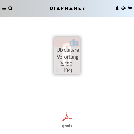
Diaphanes
Ubiquitäre
Verortung
(S. 190 –
194)
p
gratis