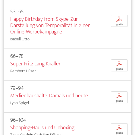
53–65
Happy Birthday from Skype. Zur
p
Darstellung von Temporalität in einer
gratis
Online-Werbekampagne
Isabell Otto
66–78
Super Fritz Lang Knaller
p
gratis
Rembert Hüser
79–94
Medienhaushalte. Damals und heute
p
gratis
Lynn Spigel
96–104
Shopping-Hauls und Unboxing
p
gratis
Timo Kaerlein, Christian Köhler, ...