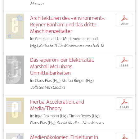
Massen
Architekturen des «environment».
p
Reyner Banham und das dritte
gratis
Maschinenzeitalter
In: Gesellschaft für Medienwissenschaft
(Hg.),
Zeitschrift für Medienwissenschaft 12
Das ›apeiron‹ der Elektrizität.
p
Marshall McLuhans
€ 9,95
Unmittelbarkeiten
In: Claus Pias (Hg.), Stefan Rieger (Hg.),
Vollstes Verständnis
Inertia, Acceleration, and
p
Media/Theory
€ 14,95
In: Inge Baxmann (Hg.), Timon Beyes (Hg.),
Claus Pias (Hg.),
Social Media—New Masses
Medienökologien. Einleitung in
p