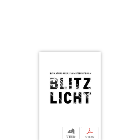
b
p
€ 18,00
€ 18,00