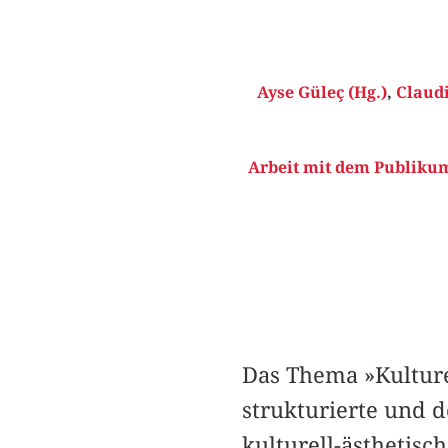
Ayse Güleç (Hg.)
,
Claud
Arbeit mit dem Publikum
Das Thema »Kulture
strukturierte und 
kulturell-ästhetisc