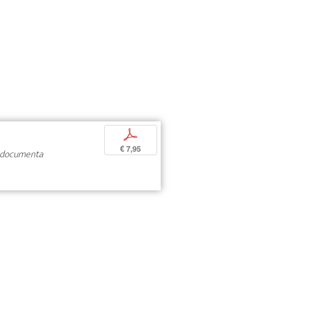
p
€ 7,95
documenta