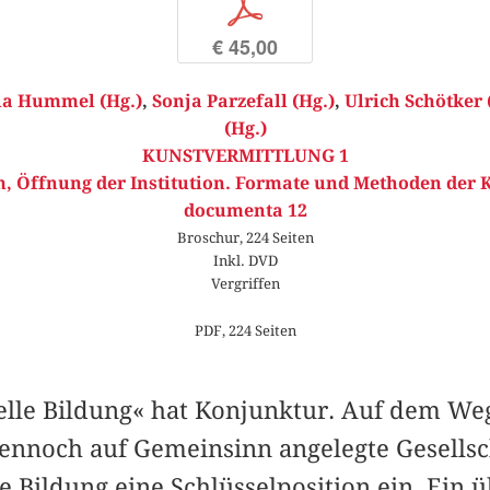
p
€ 45,00
ia Hummel (Hg.)
,
Sonja Parzefall (Hg.)
,
Ulrich Schötker 
(Hg.)
KUNSTVERMITTLUNG 1
, Öffnung der Institution. Formate und Methoden der 
documenta 12
Broschur, 224 Seiten
Inkl. DVD
Vergriffen
PDF, 224 Seiten
lle Bildung« hat Konjunktur. Auf dem Weg
dennoch auf Gemeinsinn angelegte Gesells
he Bildung eine Schlüsselposition ein. Ein 