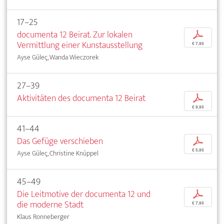
17–25
documenta 12 Beirat. Zur lokalen
p
Vermittlung einer Kunstausstellung
€ 7,95
Ayse Güleç, Wanda Wieczorek
27–39
Aktivitäten des documenta 12 Beirat
p
€ 9,95
41–44
Das Gefüge verschieben
p
€ 5,95
Ayse Güleç, Christine Knüppel
45–49
Die Leitmotive der documenta 12 und
p
die moderne Stadt
€ 7,95
Klaus Ronneberger