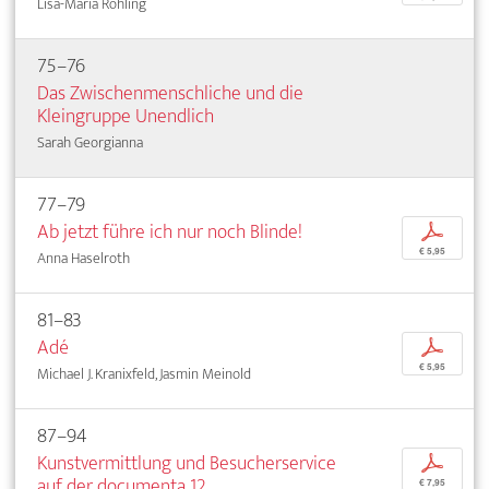
Lisa-Maria Röhling
75–76
Das Zwischenmenschliche und die
Kleingruppe Unendlich
Sarah Georgianna
77–79
Ab jetzt führe ich nur noch Blinde!
p
€ 5,95
Anna Haselroth
81–83
Adé
p
€ 5,95
Michael J. Kranixfeld, Jasmin Meinold
87–94
Kunstvermittlung und Besucherservice
p
auf der documenta 12
€ 7,95