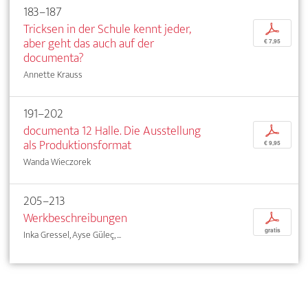
183–187
Tricksen in der Schule kennt jeder,
p
aber geht das auch auf der
€ 7,95
documenta?
Annette Krauss
191–202
documenta 12 Halle. Die Ausstellung
p
als Produktionsformat
€ 9,95
Wanda Wieczorek
205–213
Werkbeschreibungen
p
gratis
Inka Gressel, Ayse Güleç, ...