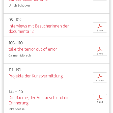
Ulrich Schötker
95–102
Interviews mit BesucherInnen der
p
documenta 12
€ 7,95
103–110
take the terror out of error
p
€ 7,95
Carmen Mörsch
111–131
Projekte der Kunstvermittlung
p
€ 14,95
133–145
Die Räume, der Austausch und die
p
Erinnerung
€ 9,95
Inka Gressel