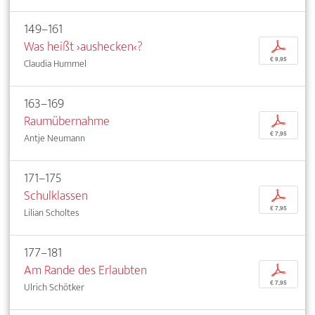
149–161
Was heißt ›aushecken‹?
p
€ 9,95
Claudia Hummel
163–169
Raumübernahme
p
€ 7,95
Antje Neumann
171–175
Schulklassen
p
€ 7,95
Lilian Scholtes
177–181
Am Rande des Erlaubten
p
€ 7,95
Ulrich Schötker