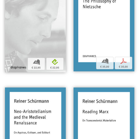
b
p
b
e
€ 35,00
€ 35,00
€ 22,95
€ 22,95