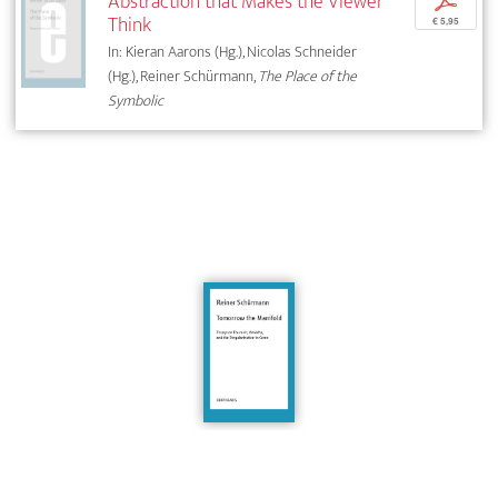
Abstraction that Makes the Viewer
p
Think
€ 5,95
In: Kieran Aarons (Hg.), Nicolas Schneider
(Hg.), Reiner Schürmann,
The Place of the
Symbolic