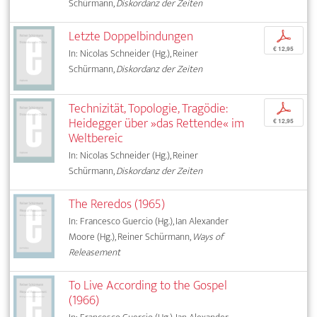
Schürmann,
Diskordanz der Zeiten
Letzte Doppelbindungen
p
€ 12,95
In: Nicolas Schneider (Hg.), Reiner
Schürmann,
Diskordanz der Zeiten
Technizität, Topologie, Tragödie:
p
Heidegger über »das Rettende« im
€ 12,95
Weltbereic
In: Nicolas Schneider (Hg.), Reiner
Schürmann,
Diskordanz der Zeiten
The Reredos (1965)
In: Francesco Guercio (Hg.), Ian Alexander
Moore (Hg.), Reiner Schürmann,
Ways of
Releasement
To Live According to the Gospel
(1966)