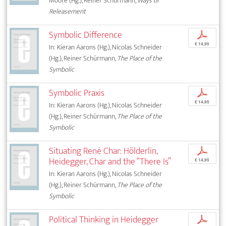
Moore (Hg.), Reiner Schürmann,
Ways of
Releasement
Symbolic Difference
p
€ 14,95
In: Kieran Aarons (Hg.), Nicolas Schneider
(Hg.), Reiner Schürmann,
The Place of the
Symbolic
Symbolic Praxis
p
€ 14,95
In: Kieran Aarons (Hg.), Nicolas Schneider
(Hg.), Reiner Schürmann,
The Place of the
Symbolic
Situating René Char: Hölderlin,
p
Heidegger, Char and the “There Is”
€ 14,95
In: Kieran Aarons (Hg.), Nicolas Schneider
(Hg.), Reiner Schürmann,
The Place of the
Symbolic
Political Thinking in Heidegger
p