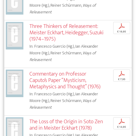
Moore (Hg.), Reiner Schürmann,
Ways of
Releasement
Three Thinkers of Releasement:
p
Meister Eckhart, Heidegger, Suzuki
€ 18,95
(1974–1975)
In: Francesco Guercio (Hg.), Ian Alexander
Moore (Hg.), Reiner Schürmann,
Ways of
Releasement
Commentary on Professor
p
Caputo’s Paper “Mysticism,
€ 7,95
Metaphysics and Thought” (1976)
In: Francesco Guercio (Hg.), Ian Alexander
Moore (Hg.), Reiner Schürmann,
Ways of
Releasement
The Loss of the Origin in Soto Zen
p
and in Meister Eckhart (1978)
€ 14,95
In: Francesco Guercio (Hg.), Ian Alexander