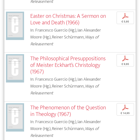
Releasement
Easter on Christmas: A Sermon on
p
Love and Death (1966)
€ 5,95
In: Francesco Guercio (Hg.), Ian Alexander
Moore (Hg.), Reiner Schürmann,
Ways of
Releasement
The Philosophical Presuppositions
p
of Meister Eckhart’s Christology
€ 9,95
(1967)
In: Francesco Guercio (Hg.), Ian Alexander
Moore (Hg.), Reiner Schürmann,
Ways of
Releasement
The Phenomenon of the Question
p
in Theology (1967)
€ 14,95
In: Francesco Guercio (Hg.), Ian Alexander
Moore (Hg.), Reiner Schürmann,
Ways of
Releasement