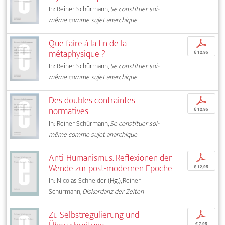
In: Reiner Schürmann,
Se constituer soi-
même comme sujet anarchique
Que faire à la fin de la
p
métaphysique ?
€ 12,95
In: Reiner Schürmann,
Se constituer soi-
même comme sujet anarchique
Des doubles contraintes
p
normatives
€ 12,95
In: Reiner Schürmann,
Se constituer soi-
même comme sujet anarchique
Anti-Humanismus. Reflexionen der
p
Wende zur post-modernen Epoche
€ 12,95
In: Nicolas Schneider (Hg.), Reiner
Schürmann,
Diskordanz der Zeiten
Zu Selbstregulierung und
p
€ 7,95