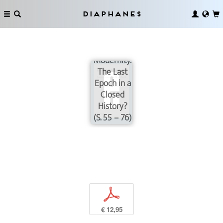
Diaphanes
Modernity:
The Last
Epoch in a
Closed
History?
(S. 55 – 76)
p
€ 12,95