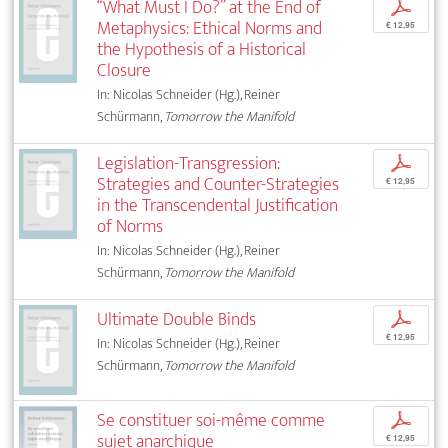
“What Must I Do?” at the End of
p
Metaphysics: Ethical Norms and
€ 12,95
the Hypothesis of a Historical
Closure
In: Nicolas Schneider (Hg.), Reiner
Schürmann,
Tomorrow the Manifold
Legislation-Transgression:
p
Strategies and Counter-Strategies
€ 12,95
in the Transcendental Justification
of Norms
In: Nicolas Schneider (Hg.), Reiner
Schürmann,
Tomorrow the Manifold
Ultimate Double Binds
p
€ 12,95
In: Nicolas Schneider (Hg.), Reiner
Schürmann,
Tomorrow the Manifold
Se constituer soi-même comme
p
sujet anarchique
€ 12,95