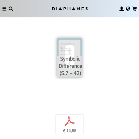
Diaphanes
Symbolic
Difference
(S. 7 – 42)
p
€ 14,95