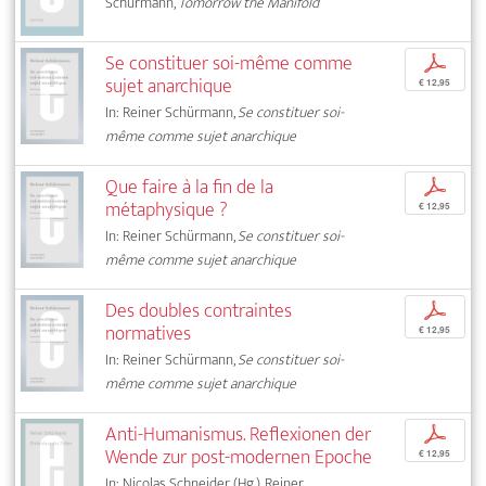
Schürmann,
Tomorrow the Manifold
Se constituer soi-même comme
p
sujet anarchique
€ 12,95
In: Reiner Schürmann,
Se constituer soi-
même comme sujet anarchique
Que faire à la fin de la
p
métaphysique ?
€ 12,95
In: Reiner Schürmann,
Se constituer soi-
même comme sujet anarchique
Des doubles contraintes
p
normatives
€ 12,95
In: Reiner Schürmann,
Se constituer soi-
même comme sujet anarchique
Anti-Humanismus. Reflexionen der
p
Wende zur post-modernen Epoche
€ 12,95
In: Nicolas Schneider (Hg.), Reiner