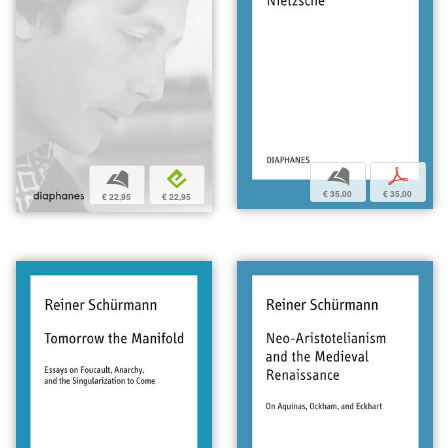
b
p
b
e
€ 35,00
€ 35,00
€ 22,95
€ 22,95