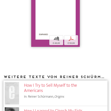
b
p
€ 48,00
€ 50,00
Weitere Texte von Reiner Schürmann bei DIAPHANES
How I Try to Sell Myself to the
Americans
In: Reiner Schürmann,
Origins
How I Learned to Clench My Fists