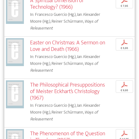
A Spiritual Dimension of
p
Technology? (1966)
€ 7,95
In: Francesco Guercio (Hg.), Ian Alexander
Moore (Hg.), Reiner Schürmann,
Ways of
Releasement
Easter on Christmas: A Sermon on
p
Love and Death (1966)
€ 5,95
In: Francesco Guercio (Hg.), Ian Alexander
Moore (Hg.), Reiner Schürmann,
Ways of
Releasement
The Philosophical Presuppositions
p
of Meister Eckhart’s Christology
€ 9,95
(1967)
In: Francesco Guercio (Hg.), Ian Alexander
Moore (Hg.), Reiner Schürmann,
Ways of
Releasement
The Phenomenon of the Question
p
€ 14,95