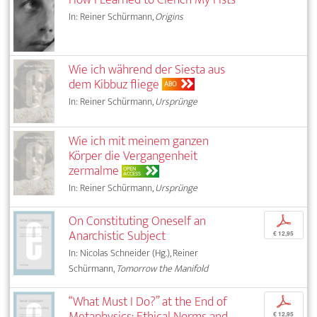
In: Reiner Schürmann,
Origins
Wie ich während der Siesta aus
dem Kibbuz fliege
ABO
In: Reiner Schürmann,
Ursprünge
Wie ich mit meinem ganzen
Körper die Vergangenheit
zermalme
OPEN
ACCESS
In: Reiner Schürmann,
Ursprünge
On Constituting Oneself an
p
Anarchistic Subject
€ 12,95
In: Nicolas Schneider (Hg.), Reiner
Schürmann,
Tomorrow the Manifold
“What Must I Do?” at the End of
p
Metaphysics: Ethical Norms and
€ 12,95