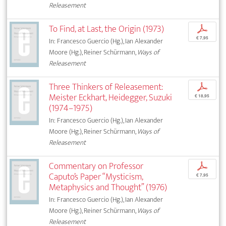
Releasement
To Find, at Last, the Origin (1973)
p
€ 7,95
In: Francesco Guercio (Hg.), Ian Alexander
Moore (Hg.), Reiner Schürmann,
Ways of
Releasement
Three Thinkers of Releasement:
p
Meister Eckhart, Heidegger, Suzuki
€ 18,95
(1974–1975)
In: Francesco Guercio (Hg.), Ian Alexander
Moore (Hg.), Reiner Schürmann,
Ways of
Releasement
Commentary on Professor
p
Caputo’s Paper “Mysticism,
€ 7,95
Metaphysics and Thought” (1976)
In: Francesco Guercio (Hg.), Ian Alexander
Moore (Hg.), Reiner Schürmann,
Ways of
Releasement