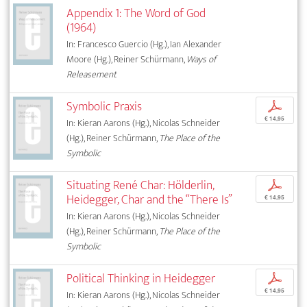
Appendix 1: The Word of God
(1964)
In: Francesco Guercio (Hg.), Ian Alexander
Moore (Hg.), Reiner Schürmann,
Ways of
Releasement
Symbolic Praxis
p
€ 14,95
In: Kieran Aarons (Hg.), Nicolas Schneider
(Hg.), Reiner Schürmann,
The Place of the
Symbolic
Situating René Char: Hölderlin,
p
Heidegger, Char and the “There Is”
€ 14,95
In: Kieran Aarons (Hg.), Nicolas Schneider
(Hg.), Reiner Schürmann,
The Place of the
Symbolic
Political Thinking in Heidegger
p
€ 14,95
In: Kieran Aarons (Hg.), Nicolas Schneider