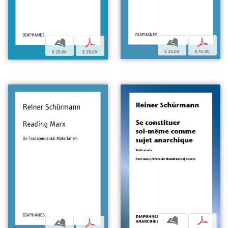
b
p
b
p
€ 35,00
€ 45,00
€ 25,00
€ 25,00
b
p
b
p