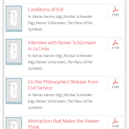
Conditions of Evil
p
€ 9,95
In: Kieran Aarons (Hg.), Nicolas Schneider
(Hg.), Reiner Schürmann,
The Place of the
Symbolic
Interview with Reiner Schürmann
p
in La Croix
€ 7,95
In: Kieran Aarons (Hg.), Nicolas Schneider
(Hg.), Reiner Schürmann,
The Place of the
Symbolic
On the Philosophers’ Release from
p
Civil Service
€ 9,95
In: Kieran Aarons (Hg.), Nicolas Schneider
(Hg.), Reiner Schürmann,
The Place of the
Symbolic
Abstraction that Makes the Viewer
p
Think
€ 5,95