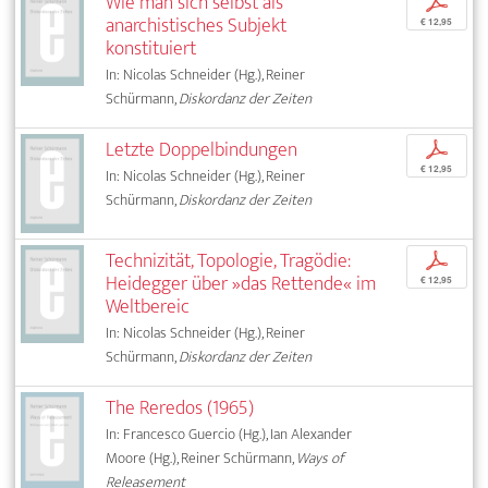
Wie man sich selbst als
p
anarchistisches Subjekt
€ 12,95
konstituiert
In: Nicolas Schneider (Hg.), Reiner
Schürmann,
Diskordanz der Zeiten
Letzte Doppelbindungen
p
€ 12,95
In: Nicolas Schneider (Hg.), Reiner
Schürmann,
Diskordanz der Zeiten
Technizität, Topologie, Tragödie:
p
Heidegger über »das Rettende« im
€ 12,95
Weltbereic
In: Nicolas Schneider (Hg.), Reiner
Schürmann,
Diskordanz der Zeiten
The Reredos (1965)
In: Francesco Guercio (Hg.), Ian Alexander
Moore (Hg.), Reiner Schürmann,
Ways of
Releasement