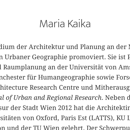
Maria Kaika
dium der Architektur und Planung an der
n Urbaner Geographie promoviert. Sie ist P
nd Raumplanung an der Universität von Am
nchester für Humangeographie sowie Fors
itecture Research Centre und Mitherausg
al of Urban and Regional Research
. Neben 
ssur der Stadt Wien 2012 hat die Architekt
sitäten von Oxford, Paris Est (LATTS), KU 
on und der TU Wien gelehrt. Der Schwerpu