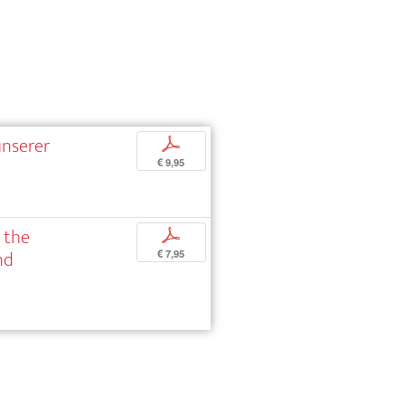
unserer
p
€ 9,95
 the
p
nd
€ 7,95