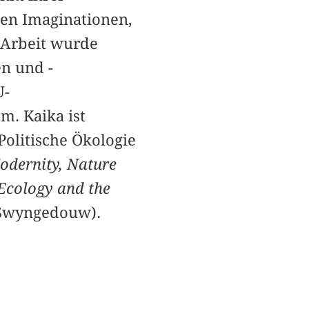
nen Imaginationen,
e Arbeit wurde
n und -
U-
. Kaika ist
Politische Ökologie
Modernity, Nature
 Ecology and the
 Swyngedouw).