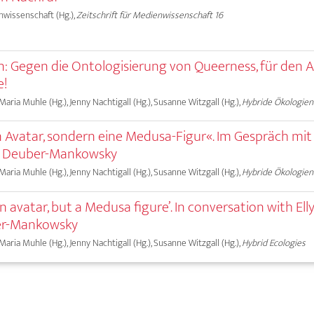
nwissenschaft (Hg.),
Zeitschrift für Medienwissenschaft 16
: Gegen die Ontologisierung von Queerness, für den 
e!
 Maria Muhle (Hg.), Jenny Nachtigall (Hg.), Susanne Witzgall (Hg.),
Hybride Ökologien
n Avatar, sondern eine Medusa-Figur«. Im Gespräch mit 
id Deuber-Mankowsky
 Maria Muhle (Hg.), Jenny Nachtigall (Hg.), Susanne Witzgall (Hg.),
Hybride Ökologien
n avatar, but a Medusa figure’. In conversation with Ell
er-Mankowsky
 Maria Muhle (Hg.), Jenny Nachtigall (Hg.), Susanne Witzgall (Hg.),
Hybrid Ecologies