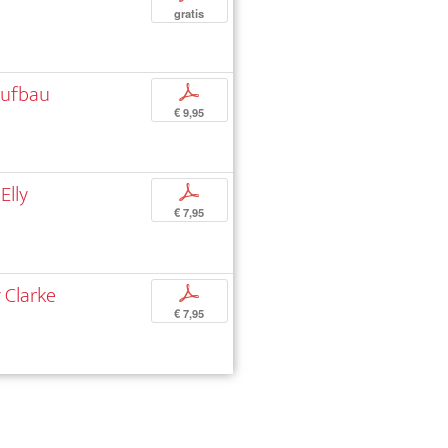
gratis
Aufbau
p
€ 9,95
Elly
p
€ 7,95
y Clarke
p
€ 7,95