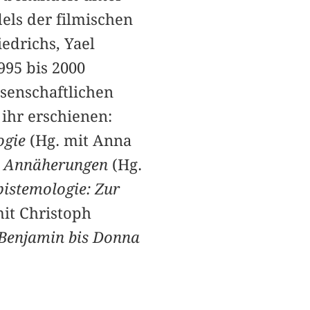
els der filmischen
edrichs, Yael
1995 bis 2000
ssenschaftlichen
 ihr erschienen:
ogie
(Hg. mit Anna
e Annäherungen
(Hg.
pistemologie: Zur
it Christoph
, Benjamin bis Donna