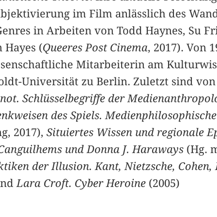
jektivierung im Film anlässlich des Wand
enres in Arbeiten von Todd Haynes, Su Fri
 Hayes (
Queeres Post Cinema
, 2017). Von 
issenschaftliche Mitarbeiterin am Kulturwi
t-Universität zu Berlin. Zuletzt sind von
ot. Schlüsselbegriffe der Medienanthropol
nkweisen des Spiels. Medienphilosophisch
g, 2017),
Situiertes Wissen und regionale E
 Canguilhems und Donna J. Haraways
(Hg. m
tiken der Illusion. Kant, Nietzsche, Cohen
und
Lara Croft. Cyber Heroine
(2005)