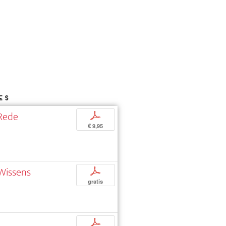
ES
-Rede
p
€ 9,95
 Wissens
p
gratis
p