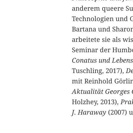
anderem queere Sub
Technologien und G
Bartana und Sharon
arbeitete sie als w
Seminar der Humbold
Conatus und Lebensn
Tuschling, 2017),
De
mit Reinhold Görlin
Aktualität Georges
Holzhey, 2013),
Prak
J. Haraway
(2007) 