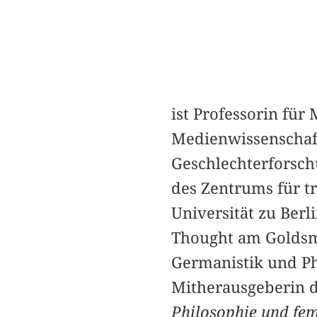
ist Professorin fü
Medienwissenschaft
Geschlechterforschu
des Zentrums für 
Universität zu Berl
Thought am Goldsm
Germanistik und Ph
Mitherausgeberin d
Philosophie und fem