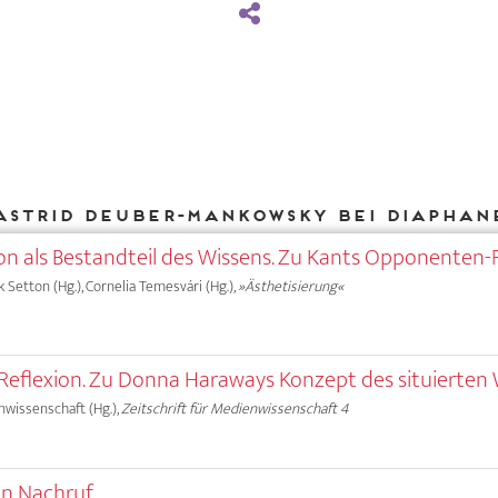
Astrid Deuber-Mankowsky bei DIAPHAN
sion als Bestandteil des Wissens. Zu Kants Opponenten
rk Setton (Hg.), Cornelia Temesvári (Hg.),
»Ästhetisierung«
t Reflexion. Zu Donna Haraways Konzept des situierten
nwissenschaft (Hg.),
Zeitschrift für Medienwissenschaft 4
Ein Nachruf