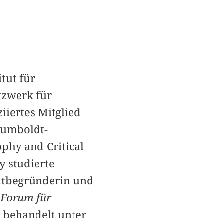
ut für
zwerk für
iiertes Mitglied
Humboldt-
ophy and Critical
 studierte
Mitbegründerin und
 Forum für
g behandelt unter