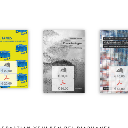
b
b
b
€ 20,00
€ 50,00
€ 45,00
p
p
p
€ 20,00
€ 50,00
€ 45,00
Sebastian Vehlken bei DIAPHANES