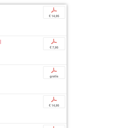
p
€ 14,95
l
p
€ 7,95
p
gratis
p
€ 14,95