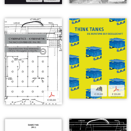
b
p
p
€ 20,00
€ 20,00
€ 50,00