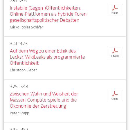
281–299
Instabile (Gegen-)Öffentlichkeiten.
p
Online-Plattformen als hybride Foren
€ 9,95
gesellschaftspolitischer Debatten
Mirko Tobias Schäfer
301–323
Auf dem Weg zu einer Ethik des
p
Lecks?. WikiLeaks als programmierte
€ 14,95
Öffentlichkeit
Christoph Bieber
325–344
Zwischen Wahn und Weisheit der
p
Massen. Computerspiele und die
€ 9,95
Ökonomie der Zerstreuung
Peter Krapp
345–352