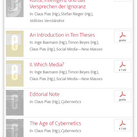
Kultur, Intelligenz und das
Versprechen der Ignoranz
In: Claus Pias (Hg.), Stefan Rieger (Hg.),
Vollstes Verständnis
An Introduction in Ten Theses
p
gratis
In: Inge Baxmann (Hg.), Timon Beyes (Hg.),
Claus Pias (Hg.),
Social Media—New Masses
II. Which Media?
p
€ 7,95
In: Inge Baxmann (Hg.), Timon Beyes (Hg.),
Claus Pias (Hg.),
Social Media—New Masses
Editorial Note
p
gratis
In: Claus Pias (Hg.),
Cybernetics
The Age of Cybernetics
p
€ 7,95
In: Claus Pias (Hg.),
Cybernetics