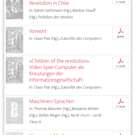
Revolution in Chile
€ 14,95
In: Daniel Gethmann (Hg.), Markus Stauff
(Hg.),
Politiken der Medien
Vorwort
p
gratis
In: Claus Pias (Hg.),
Zukünfte des Computers
»Children of the revolution«.
p
Video-Spiel-Computer als
€ 14,95
Kreuzungen der
Informationsgesellschaft
In: Claus Pias (Hg.),
Zukünfte des Computers
Maschinen-Sprachen
p
€ 14,95
In: Thomas Bäumler (Hg.), Benjamin Bühler
(Hg.), Stefan Rieger (Hg.),
Nicht Fisch – nicht
Fleisch