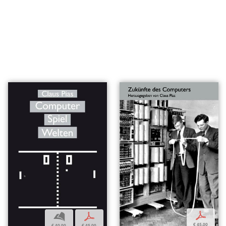
p
b
p
€ 45,00
€ 40,00
€ 45,00