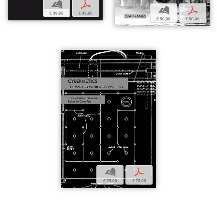
b
p
b
p
€ 39,95
€ 39,95
€ 50,00
€ 50,00
b
p
€ 75,00
€ 75,00