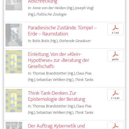
Abschreckung
In: Anne von der Heiden (Hg.), Joseph Vogl
(Hg.),
Politische Zoologie
Paradiesische Zustände. Tümpel –
p
Erde – Raumstation
€ 7,95
In: Butis Butis (Hg.),
Stehende Gewässer
Einleitung. Von der »Klein-
p
Hypothese« zur ›Beratung der
gratis
Gesellschaft‹
In: Thomas Brandstetter (Hg.), Claus Pias
(Hg.), Sebastian Vehlken (Hg.),
Think Tanks
Think-Tank-Denken. Zur
p
Epistemologie der Beratung
€ 14,95
In: Thomas Brandstetter (Hg.), Claus Pias
(Hg.), Sebastian Vehlken (Hg.),
Think Tanks
Der Auftrag. Kybernetik und
p