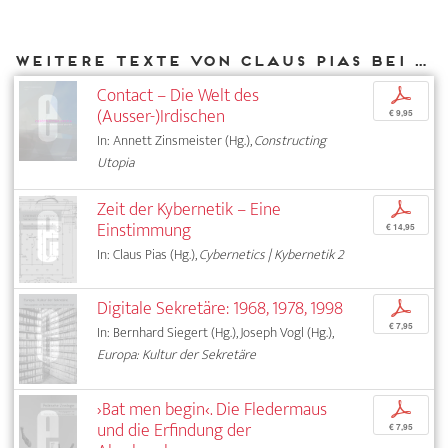
Weitere Texte von Claus Pias bei DIAPHANES
Contact – Die Welt des
p
(Ausser-)Irdischen
€ 9,95
In: Annett Zinsmeister (Hg.),
Constructing
Utopia
Zeit der Kybernetik – Eine
p
Einstimmung
€ 14,95
In: Claus Pias (Hg.),
Cybernetics | Kybernetik 2
Digitale Sekretäre: 1968, 1978, 1998
p
€ 7,95
In: Bernhard Siegert (Hg.), Joseph Vogl (Hg.),
Europa: Kultur der Sekretäre
›Bat men begin‹. Die Fledermaus
p
und die Erfindung der
€ 7,95