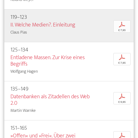
119–123
II. Welche Medien?. Einleitung
p
€ 7,95
Claus Pias
125–134
Entladene Massen. Zur Krise eines
p
Begriffs
€ 7,95
Wolfgang Hagen
135–149
Datenbanken als Zitadellen des Web
p
2.0
€ 9,95
Martin Warnke
151–165
»Offen« und »Frei«. Über zwei
p