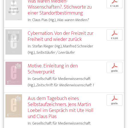
Was waren Medien-
p
Wissenschaften?. Stichworte zu
€ 14,95
einer Standortbestimmung
In: Claus Pias (Hg.),
Was waren Medien?
Cybernation. Von der Freizeit zur
p
Freiheit und wieder zurück
€ 9,95
In: Stefan Rieger (Hg.), Manfred Schneider
(Hg.),
Selbstläufer / Leerläufer
Motive. Einleitung in den
p
Schwerpunkt
gratis
In: Gesellschaft für Medienwissenschaft
(Hg.),
Zeitschrift für Medienwissenschaft 1
Aus dem Tagebuch eines
p
Selbstaufzeichners. Jens Martin
gratis
Loebel im Gespräch mit Ute Holl
und Claus Pias
In: Gesellschaft für Medienwissenschaft