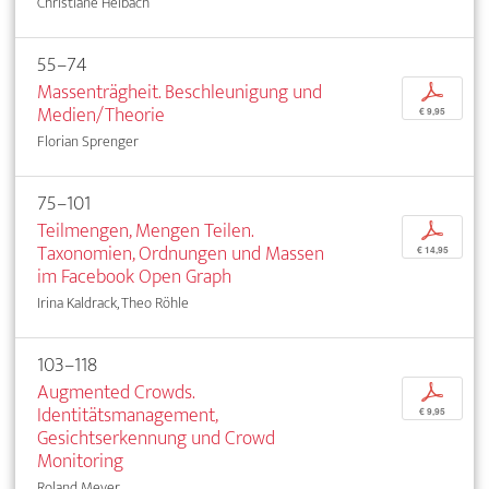
Christiane Heibach
55–74
Massenträgheit. Beschleunigung und
p
Medien/Theorie
€ 9,95
Florian Sprenger
75–101
Teilmengen, Mengen Teilen.
p
Taxonomien, Ordnungen und Massen
€ 14,95
im Facebook Open Graph
Irina Kaldrack, Theo Röhle
103–118
Augmented Crowds.
p
Identitätsmanagement,
€ 9,95
Gesichtserkennung und Crowd
Monitoring
Roland Meyer