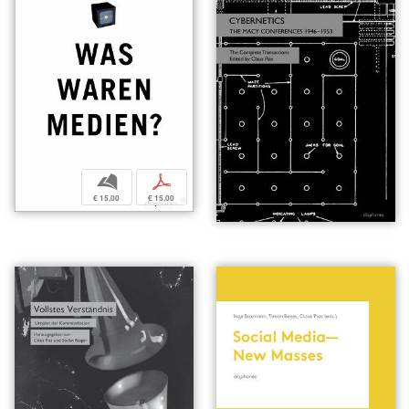
b
p
€ 15,00
€ 15,00