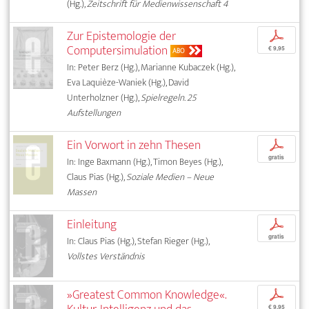
(Hg.),
Zeitschrift für Medienwissenschaft 4
Zur Epistemologie der
p
Computersimulation
€ 9,95
ABO
In: Peter Berz (Hg.), Marianne Kubaczek (Hg.),
Eva Laquièze-Waniek (Hg.), David
Unterholzner (Hg.),
Spielregeln. 25
Aufstellungen
Ein Vorwort in zehn Thesen
p
gratis
In: Inge Baxmann (Hg.), Timon Beyes (Hg.),
Claus Pias (Hg.),
Soziale Medien – Neue
Massen
Einleitung
p
gratis
In: Claus Pias (Hg.), Stefan Rieger (Hg.),
Vollstes Verständnis
»Greatest Common Knowledge«.
p
€ 9,95