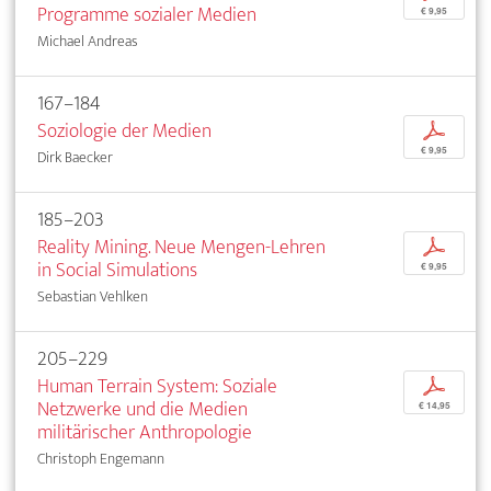
Programme sozialer Medien
€ 9,95
Michael Andreas
167–184
Soziologie der Medien
p
€ 9,95
Dirk Baecker
185–203
Reality Mining. Neue Mengen-Lehren
p
in Social Simulations
€ 9,95
Sebastian Vehlken
205–229
Human Terrain System: Soziale
p
Netzwerke und die Medien
€ 14,95
militärischer Anthropologie
Christoph Engemann