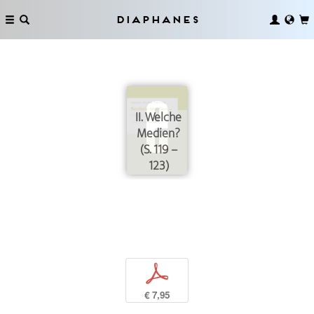
Diaphanes
II. Welche
Medien?
(S. 119 –
123)
p
€ 7,95