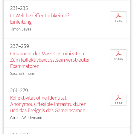
231–235
III. Welche Öffentlichkeiten?.
p
Einleitung
€ 7,95
Timon Beyes
237–259
Ornament der Mass Costumization.
p
Zum Kollektivbewusstsein verstreuter
€ 14,95
Examinatoren
Sascha Simons
261–279
Kollektivität ohne Identität.
p
Anonymous, flexible Infrastrukturen
€ 9,95
und das Ereignis des Gemeinsamen
Carolin Wiedemann