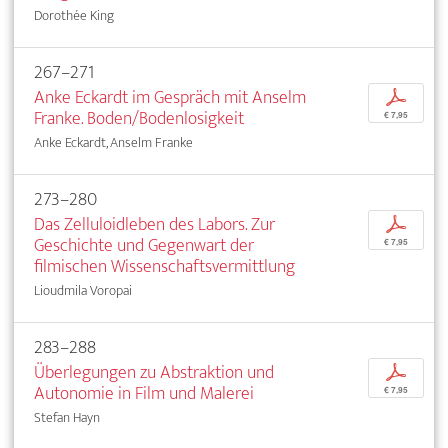
Dorothée King
267–271
Anke Eckardt im Gespräch mit Anselm
p
Franke. Boden/Bodenlosigkeit
€ 7,95
Anke Eckardt, Anselm Franke
273–280
Das Zelluloidleben des Labors. Zur
p
Geschichte und Gegenwart der
€ 7,95
filmischen Wissenschaftsvermittlung
Lioudmila Voropai
283–288
Überlegungen zu Abstraktion und
p
Autonomie in Film und Malerei
€ 7,95
Stefan Hayn