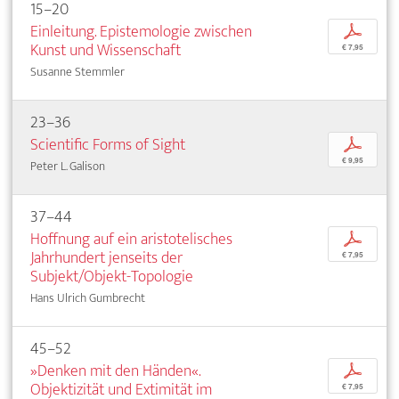
15–20
Einleitung. Epistemologie zwischen
p
Kunst und Wissenschaft
€ 7,95
Susanne Stemmler
23–36
Scientific Forms of Sight
p
€ 9,95
Peter L. Galison
37–44
Hoffnung auf ein aristotelisches
p
Jahrhundert jenseits der
€ 7,95
Subjekt/Objekt-Topologie
Hans Ulrich Gumbrecht
45–52
»Denken mit den Händen«.
p
Objektizität und Extimität im
€ 7,95