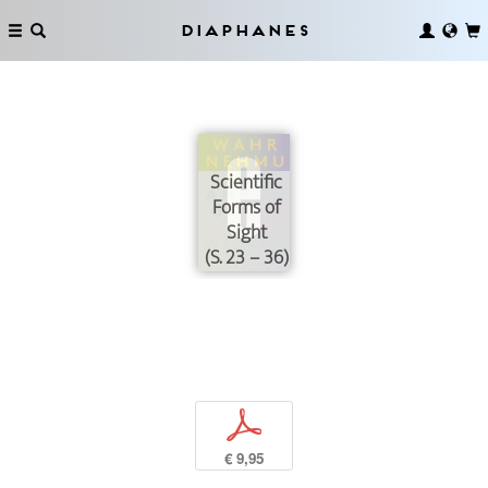
Diaphanes
Scientific
Forms of
Sight
(S. 23 – 36)
p
€ 9,95