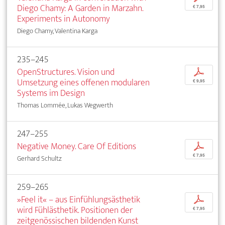
Diego Chamy: A Garden in Marzahn.
€ 7,95
Experiments in Autonomy
Diego Chamy, Valentina Karga
235–245
OpenStructures. Vision und
p
Umsetzung eines offenen modularen
€ 9,95
Systems im Design
Thomas Lommée, Lukas Wegwerth
247–255
Negative Money. Care Of Editions
p
€ 7,95
Gerhard Schultz
259–265
»Feel it« – aus Einfühlungsästhetik
p
wird Fühlästhetik. Positionen der
€ 7,95
zeitgenössischen bildenden Kunst