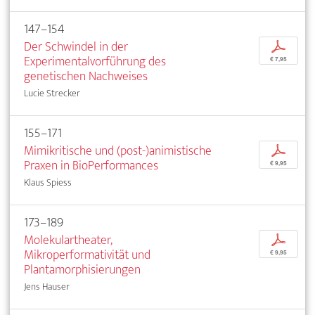
147–154
Der Schwindel in der
p
Experimentalvorführung des
€ 7,95
genetischen Nachweises
Lucie Strecker
155–171
Mimikritische und (post-)animistische
p
Praxen in BioPerformances
€ 9,95
Klaus Spiess
173–189
Molekulartheater,
p
Mikroperformativität und
€ 9,95
Plantamorphisierungen
Jens Hauser