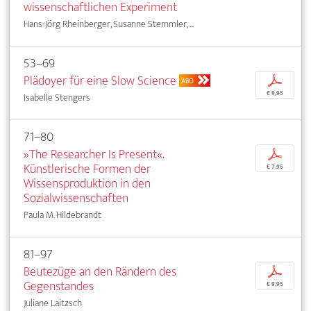
wissenschaftlichen Experiment
Hans-Jörg Rheinberger, Susanne Stemmler, ...
53–69
Plädoyer für eine Slow Science
p
ABO
€ 9,95
Isabelle Stengers
71–80
»The Researcher Is Present«.
p
Künstlerische Formen der
€ 7,95
Wissensproduktion in den
Sozialwissenschaften
Paula M. Hildebrandt
81–97
Beutezüge an den Rändern des
p
Gegenstandes
€ 9,95
Juliane Laitzsch