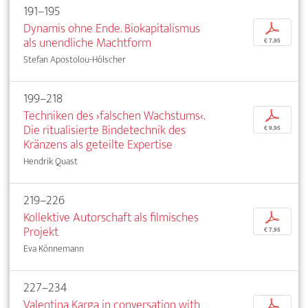
191–195
Dynamis ohne Ende. Biokapitalismus
p
als unendliche Machtform
€ 7,95
Stefan Apostolou-Hölscher
199–218
Techniken des ›falschen Wachstums‹.
p
Die ritualisierte Bindetechnik des
€ 9,95
Kränzens als geteilte Expertise
Hendrik Quast
219–226
Kollektive Autorschaft als filmisches
p
Projekt
€ 7,95
Eva Könnemann
227–234
Valentina Karga in conversation with
p