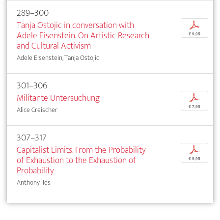
289–300
Tanja Ostojic in conversation with
p
Adele Eisenstein. On Artistic Research
€ 9,95
and Cultural Activism
Adele Eisenstein, Tanja Ostojic
301–306
Militante Untersuchung
p
€ 7,95
Alice Creischer
307–317
Capitalist Limits. From the Probability
p
of Exhaustion to the Exhaustion of
€ 9,95
Probability
Anthony Iles