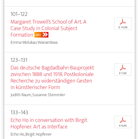
101–122
Margaret Trowell’s School of Art. A
p
Case Study in Colonial Subject
€ 14,95
Formation
ABO
Emma Wolukau-Wanambwa
123–131
Das deutsche Bagdadbahn-Bauprojekt
p
zwischen 1888 und 1918. Postkoloniale
€ 7,95
Recherche zu widerständigen Gesten
in künstlerischer Form
Judith Raum, Susanne Stemmler
133–143
Echo Ho in conversation with Birgit
p
Hopfener. Art as Interface
€ 9,95
Echo Ho, Birgit Hopfener