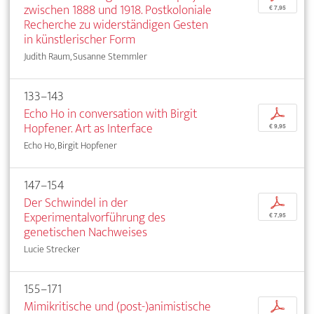
zwischen 1888 und 1918. Postkoloniale
€ 7,95
Recherche zu widerständigen Gesten
in künstlerischer Form
Judith Raum, Susanne Stemmler
133–143
Echo Ho in conversation with Birgit
p
Hopfener. Art as Interface
€ 9,95
Echo Ho, Birgit Hopfener
147–154
Der Schwindel in der
p
Experimentalvorführung des
€ 7,95
genetischen Nachweises
Lucie Strecker
155–171
Mimikritische und (post-)animistische
p