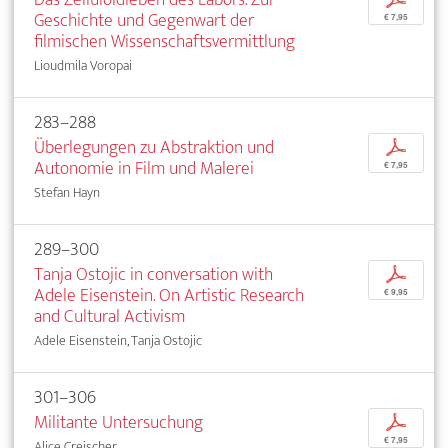
Geschichte und Gegenwart der
€ 7,95
filmischen Wissenschaftsvermittlung
Lioudmila Voropai
283–288
Überlegungen zu Abstraktion und
p
Autonomie in Film und Malerei
€ 7,95
Stefan Hayn
289–300
Tanja Ostojic in conversation with
p
Adele Eisenstein. On Artistic Research
€ 9,95
and Cultural Activism
Adele Eisenstein, Tanja Ostojic
301–306
Militante Untersuchung
p
€ 7,95
Alice Creischer