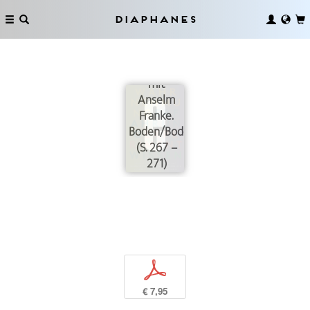
Diaphanes
Anke
Eckardt im
Gespräch
mit
Anselm
Franke.
Boden/Bodenlosigkeit
(S. 267 –
271)
p
€ 7,95