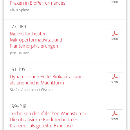
Praxen in BioPerformances
€ 9,95
Klaus Spiess
173–189
Molekulartheater,
p
Mikroperformativität und
€ 9,95
Plantamorphisierungen
Jens Hauser
191–195
Dynamis ohne Ende. Biokapitalismus
p
als unendliche Machtform
€ 7,95
Stefan Apostolou-Hölscher
199–218
Techniken des ›falschen Wachstums‹.
p
Die ritualisierte Bindetechnik des
€ 9,95
Kränzens als geteilte Expertise