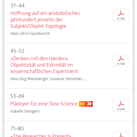
37–44
Hoffnung auf ein aristotelisches
p
Jahrhundert jenseits der
€ 7,95
Subjekt/Objekt-Topologie
Hans Ulrich Gumbrecht
45–52
»Denken mit den Händen«.
p
Objektizität und Extimität im
€ 7,95
wissenschaftlichen Experiment
Hans-Jörg Rheinberger, Susanne Stemmler, ...
53–69
Plädoyer für eine Slow Science
p
ABO
€ 9,95
Isabelle Stengers
71–80
»The Researcher Is Present«.
p