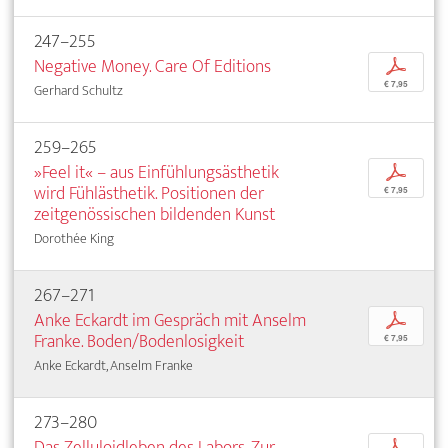
247–255
Negative Money. Care Of Editions
p
€ 7,95
Gerhard Schultz
259–265
»Feel it« – aus Einfühlungsästhetik
p
wird Fühlästhetik. Positionen der
€ 7,95
zeitgenössischen bildenden Kunst
Dorothée King
267–271
Anke Eckardt im Gespräch mit Anselm
p
Franke. Boden/Bodenlosigkeit
€ 7,95
Anke Eckardt, Anselm Franke
273–280
Das Zelluloidleben des Labors. Zur
p