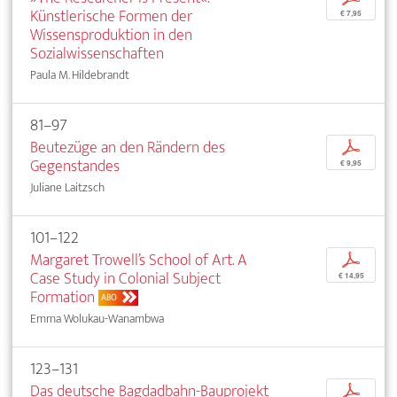
Künstlerische Formen der
€ 7,95
Wissensproduktion in den
Sozialwissenschaften
Paula M. Hildebrandt
81–97
Beutezüge an den Rändern des
p
Gegenstandes
€ 9,95
Juliane Laitzsch
101–122
Margaret Trowell’s School of Art. A
p
Case Study in Colonial Subject
€ 14,95
Formation
ABO
Emma Wolukau-Wanambwa
123–131
Das deutsche Bagdadbahn-Bauprojekt
p