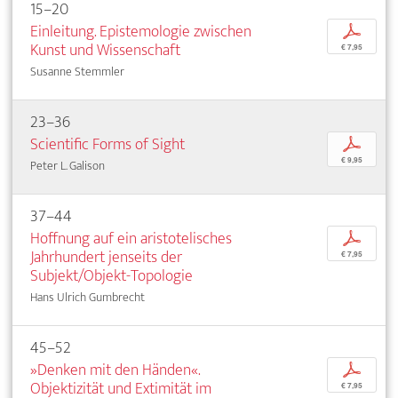
15–20
Einleitung. Epistemologie zwischen
p
Kunst und Wissenschaft
€ 7,95
Susanne Stemmler
23–36
Scientific Forms of Sight
p
€ 9,95
Peter L. Galison
37–44
Hoffnung auf ein aristotelisches
p
Jahrhundert jenseits der
€ 7,95
Subjekt/Objekt-Topologie
Hans Ulrich Gumbrecht
45–52
»Denken mit den Händen«.
p
Objektizität und Extimität im
€ 7,95