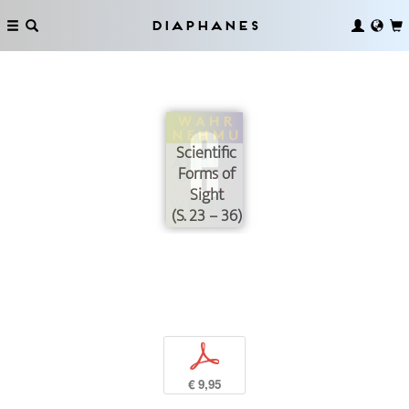
Diaphanes
Scientific
Forms of
Sight
(S. 23 – 36)
p
€ 9,95