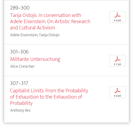
289–300
Tanja Ostojic in conversation with
p
Adele Eisenstein. On Artistic Research
€ 9,95
and Cultural Activism
Adele Eisenstein, Tanja Ostojic
301–306
Militante Untersuchung
p
€ 7,95
Alice Creischer
307–317
Capitalist Limits. From the Probability
p
of Exhaustion to the Exhaustion of
€ 9,95
Probability
Anthony Iles