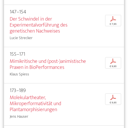
147–154
Der Schwindel in der
p
Experimentalvorführung des
€ 7,95
genetischen Nachweises
Lucie Strecker
155–171
Mimikritische und (post-)animistische
p
Praxen in BioPerformances
€ 9,95
Klaus Spiess
173–189
Molekulartheater,
p
Mikroperformativität und
€ 9,95
Plantamorphisierungen
Jens Hauser