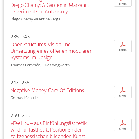
Diego Chamy: A Garden in Marzahn.
€ 7,95
Experiments in Autonomy
Diego Chamy, Valentina Karga
235–245
OpenStructures. Vision und
p
Umsetzung eines offenen modularen
€ 9,95
Systems im Design
Thomas Lommée, Lukas Wegwerth
247–255
Negative Money. Care Of Editions
p
€ 7,95
Gerhard Schultz
259–265
»Feel it« – aus Einfühlungsästhetik
p
wird Fühlästhetik. Positionen der
€ 7,95
zeitgenössischen bildenden Kunst