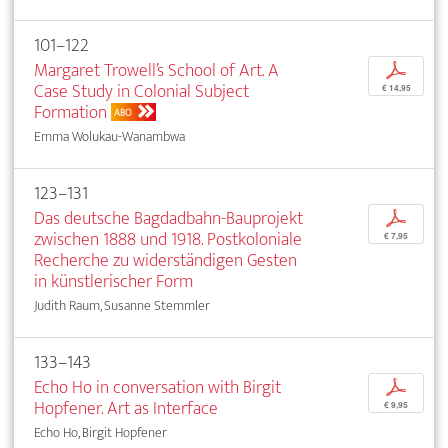
101–122
Margaret Trowell’s School of Art. A
p
Case Study in Colonial Subject
€ 14,95
Formation
ABO
Emma Wolukau-Wanambwa
123–131
Das deutsche Bagdadbahn-Bauprojekt
p
zwischen 1888 und 1918. Postkoloniale
€ 7,95
Recherche zu widerständigen Gesten
in künstlerischer Form
Judith Raum, Susanne Stemmler
133–143
Echo Ho in conversation with Birgit
p
Hopfener. Art as Interface
€ 9,95
Echo Ho, Birgit Hopfener