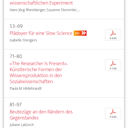
wissenschaftlichen Experiment
Hans-Jörg Rheinberger, Susanne Stemmler, ...
53–69
Plädoyer für eine Slow Science
p
ABO
€ 9,95
Isabelle Stengers
71–80
»The Researcher Is Present«.
p
Künstlerische Formen der
€ 7,95
Wissensproduktion in den
Sozialwissenschaften
Paula M. Hildebrandt
81–97
Beutezüge an den Rändern des
p
Gegenstandes
€ 9,95
Juliane Laitzsch