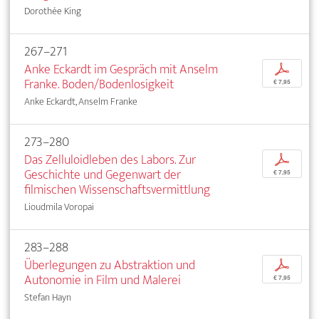
Dorothée King
267–271
Anke Eckardt im Gespräch mit Anselm
p
Franke. Boden/Bodenlosigkeit
€ 7,95
Anke Eckardt, Anselm Franke
273–280
Das Zelluloidleben des Labors. Zur
p
Geschichte und Gegenwart der
€ 7,95
filmischen Wissenschaftsvermittlung
Lioudmila Voropai
283–288
Überlegungen zu Abstraktion und
p
Autonomie in Film und Malerei
€ 7,95
Stefan Hayn