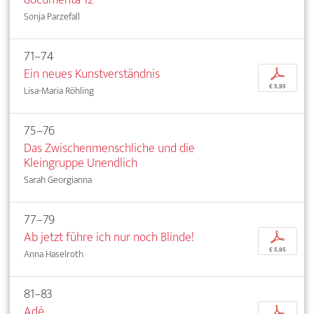
Sonja Parzefall
71–74
Ein neues Kunstverständnis
p
€ 5,95
Lisa-Maria Röhling
75–76
Das Zwischenmenschliche und die
Kleingruppe Unendlich
Sarah Georgianna
77–79
Ab jetzt führe ich nur noch Blinde!
p
€ 5,95
Anna Haselroth
81–83
Adé
p