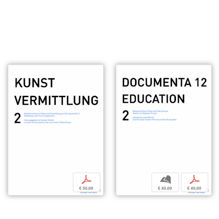
p
b
p
€ 50,00
€ 40,00
€ 40,00