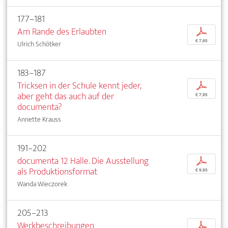
177–181
Am Rande des Erlaubten
p
€ 7,95
Ulrich Schötker
183–187
Tricksen in der Schule kennt jeder,
p
aber geht das auch auf der
€ 7,95
documenta?
Annette Krauss
191–202
documenta 12 Halle. Die Ausstellung
p
als Produktionsformat
€ 9,95
Wanda Wieczorek
205–213
Werkbeschreibungen
p