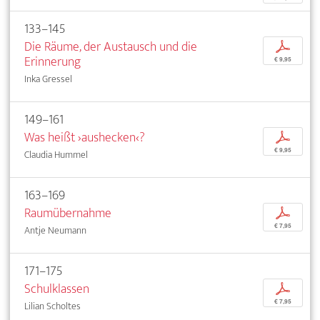
133–145
Die Räume, der Austausch und die
p
Erinnerung
€ 9,95
Inka Gressel
149–161
Was heißt ›aushecken‹?
p
€ 9,95
Claudia Hummel
163–169
Raumübernahme
p
€ 7,95
Antje Neumann
171–175
Schulklassen
p
€ 7,95
Lilian Scholtes