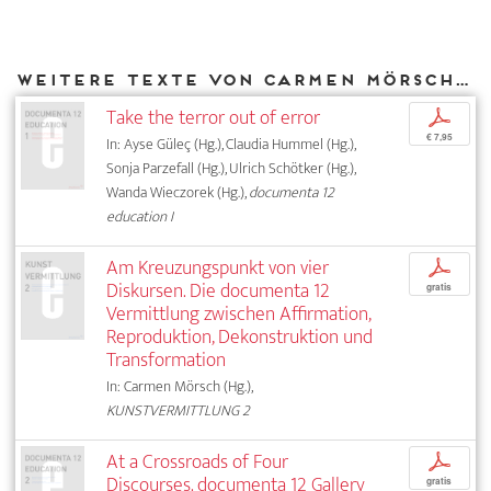
Weitere Texte von Carmen Mörsch bei DIAPHANES
Take the terror out of error
p
€ 7,95
In: Ayse Güleç (Hg.), Claudia Hummel (Hg.),
Sonja Parzefall (Hg.), Ulrich Schötker (Hg.),
Wanda Wieczorek (Hg.),
documenta 12
education I
Am Kreuzungspunkt von vier
p
Diskursen. Die documenta 12
gratis
Vermittlung zwischen Affirmation,
Reproduktion, Dekonstruktion und
Transformation
In: Carmen Mörsch (Hg.),
KUNSTVERMITTLUNG 2
At a Crossroads of Four
p
Discourses. documenta 12 Gallery
gratis