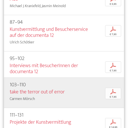
€ 5,95
Michael J. Kranixfeld, Jasmin Meinold
87–94
Kunstvermittlung und Besucherservice
p
auf der documenta 12
€ 7,95
Ulrich Schötker
95–102
Interviews mit BesucherInnen der
p
documenta 12
€ 7,95
103–110
take the terror out of error
p
€ 7,95
Carmen Mörsch
111–131
Projekte der Kunstvermittlung
p
€ 14,95