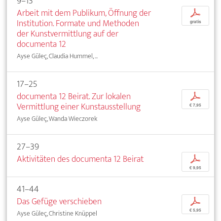
9–13
Arbeit mit dem Publikum, Öffnung der
p
Institution. Formate und Methoden
gratis
der Kunstvermittlung auf der
documenta 12
Ayse Güleç, Claudia Hummel, ...
17–25
documenta 12 Beirat. Zur lokalen
p
Vermittlung einer Kunstausstellung
€ 7,95
Ayse Güleç, Wanda Wieczorek
27–39
Aktivitäten des documenta 12 Beirat
p
€ 9,95
41–44
Das Gefüge verschieben
p
€ 5,95
Ayse Güleç, Christine Knüppel