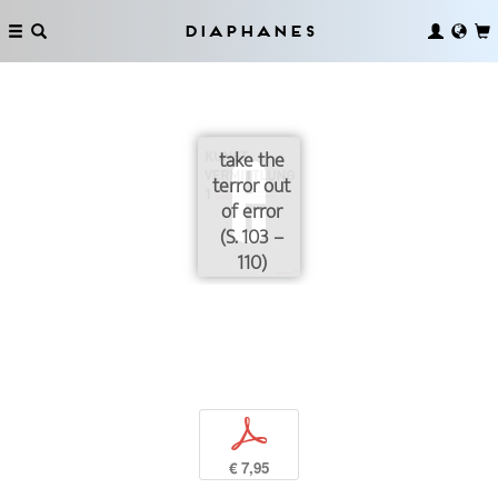
Diaphanes
take the
terror out
of error
(S. 103 –
110)
p
€ 7,95