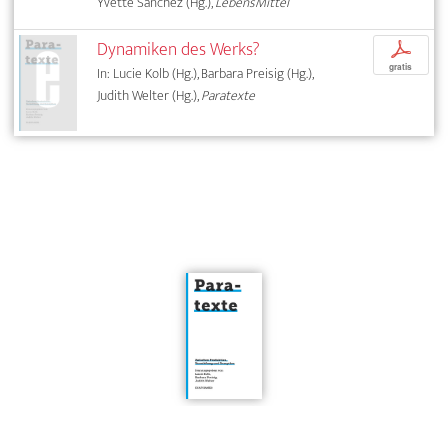
Yvette Sánchez (Hg.),
LebensMittel
Dynamiken des Werks?
p
gratis
In: Lucie Kolb (Hg.), Barbara Preisig (Hg.),
Judith Welter (Hg.),
Paratexte