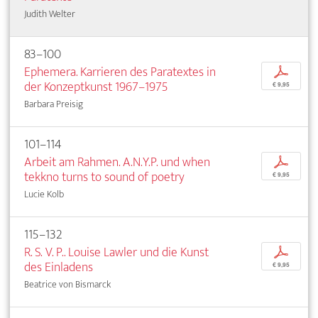
Judith Welter
83–100
Ephemera. Karrieren des Paratextes in
p
der Konzeptkunst 1967–1975
€ 9,95
Barbara Preisig
101–114
Arbeit am Rahmen. A.N.Y.P. und when
p
tekkno turns to sound of poetry
€ 9,95
Lucie Kolb
115–132
R. S. V. P.. Louise Lawler und die Kunst
p
des Einladens
€ 9,95
Beatrice von Bismarck