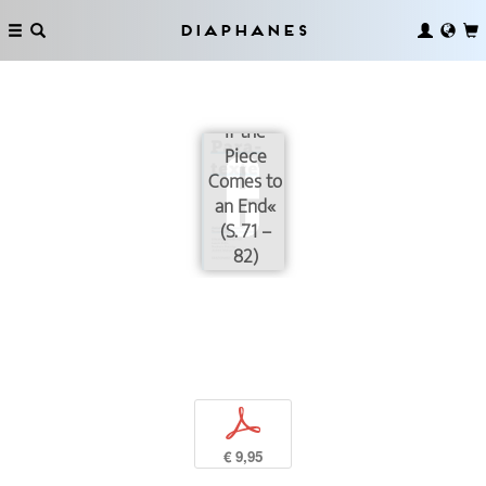
»We May
Diaphanes
Never
Know
When or
If the
Piece
Comes to
an End«
(S. 71 –
82)
p
€ 9,95