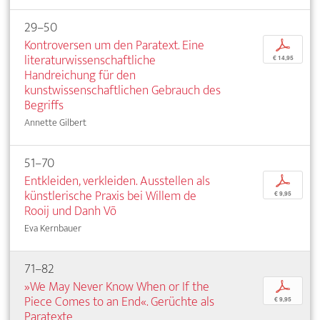
29–50
Kontroversen um den Paratext. Eine
p
literaturwissenschaftliche
€ 14,95
Handreichung für den
kunstwissenschaftlichen Gebrauch des
Begriffs
Annette Gilbert
51–70
Entkleiden, verkleiden. Ausstellen als
p
künstlerische Praxis bei Willem de
€ 9,95
Rooij und Danh Võ
Eva Kernbauer
71–82
»We May Never Know When or If the
p
Piece Comes to an End«. Gerüchte als
€ 9,95
Paratexte