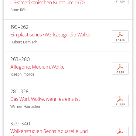
US-amerikanischen Kunst um 1970
€ 14,95
Anne Röhl
195–262
Ein plastisches ›Werkzeug‹: die Wolke
p
€ 14,95
Hubert Damisch
263–280
Allegorie, Medium, Wolke
p
€ 9,95
Joseph Imorde
281–328
Das Wort Wolke, wenn es eins ist
p
€ 14,95
Werner Hamacher
329–340
Wolkenstudien Sechs Aquarelle und
p