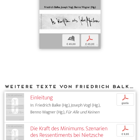
b
p
€ 45,00
€ 45,00
Weitere Texte von Friedrich Balke bei DIAPHANES
Einleitung
p
gratis
In: Friedrich Balke (Hg.), Joseph Vogl (Hg.),
Benno Wagner (Hg.),
Für Alle und Keinen
Die Kraft des Minimums. Szenarien
p
des Ressentiments bei Nietzsche
€ 9,95