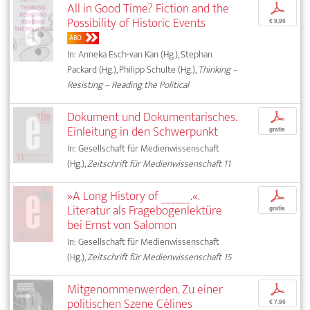
All in Good Time? Fiction and the
p
Possibility of Historic Events
€ 9,95
ABO
In: Anneka Esch-van Kan (Hg.), Stephan
Packard (Hg.), Philipp Schulte (Hg.),
Thinking –
Resisting – Reading the Political
Dokument und Dokumentarisches.
p
Einleitung in den Schwerpunkt
gratis
In: Gesellschaft für Medienwissenschaft
(Hg.),
Zeitschrift für Medienwissenschaft 11
»A Long History of ______.«.
p
Literatur als Fragebogenlektüre
gratis
bei Ernst von Salomon
In: Gesellschaft für Medienwissenschaft
(Hg.),
Zeitschrift für Medienwissenschaft 15
Mitgenommenwerden. Zu einer
p
politischen Szene Célines
€ 7,95