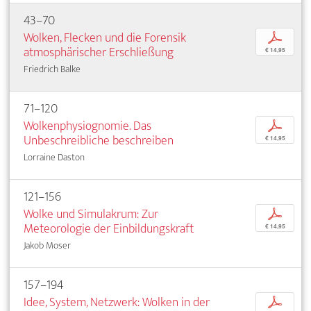
43–70
Wolken, Flecken und die Forensik
p
atmosphärischer Erschließung
€ 14,95
Friedrich Balke
71–120
Wolkenphysiognomie. Das
p
Unbeschreibliche beschreiben
€ 14,95
Lorraine Daston
121–156
Wolke und Simulakrum: Zur
p
Meteorologie der Einbildungskraft
€ 14,95
Jakob Moser
157–194
Idee, System, Netzwerk: Wolken in der
p