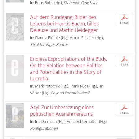
In: Butis Butis (Hg.),
Stehende Gewässer
Auf dem Rundgang. Bilder des
p
Lebens bei Francis Bacon, Gilles
€ 14,95
Deleuze und Martin Heidegger
In: Claudia Blümle (Hg.), Armin Schäfer (Hg.),
Struktur, Figur, Kontur
Endless Expropriations of the Body.
p
On the Relation between Politics
€ 9,95
and Potentialities in the Story of
Lucretia
In: Mark Potocnik (Hg.), Frank Ruda (Hg.), Jan
Völker (Hg.),
Beyond Potentialities?
Asyl. Zur Umbesetzung eines
p
politischen Ausnahmeraums
€ 14,95
In: Iris Därmann (Hg.), Anna Echterhölter (Hg.),
Konfigurationen