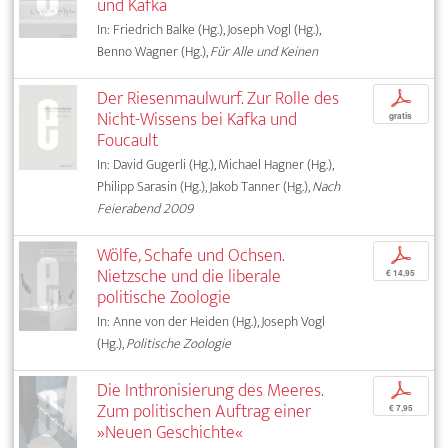
und Kafka
In: Friedrich Balke (Hg.), Joseph Vogl (Hg.),
Benno Wagner (Hg.),
Für Alle und Keinen
Der Riesenmaulwurf. Zur Rolle des
p
Nicht-Wissens bei Kafka und
gratis
Foucault
In: David Gugerli (Hg.), Michael Hagner (Hg.),
Philipp Sarasin (Hg.), Jakob Tanner (Hg.),
Nach
Feierabend 2009
Wölfe, Schafe und Ochsen.
p
Nietzsche und die liberale
€ 14,95
politische Zoologie
In: Anne von der Heiden (Hg.), Joseph Vogl
(Hg.),
Politische Zoologie
Die Inthronisierung des Meeres.
p
Zum politischen Auftrag einer
€ 7,95
»Neuen Geschichte«