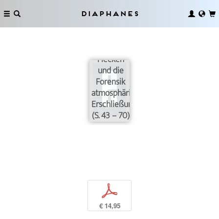
Diaphanes
Wolken,
Flecken
und die
Forensik
atmosphärischer
Erschließung
(S. 43 – 70)
p
€ 14,95