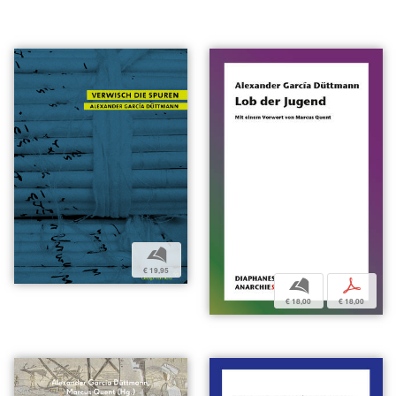
b
€ 19,95
b
p
€ 18,00
€ 18,00