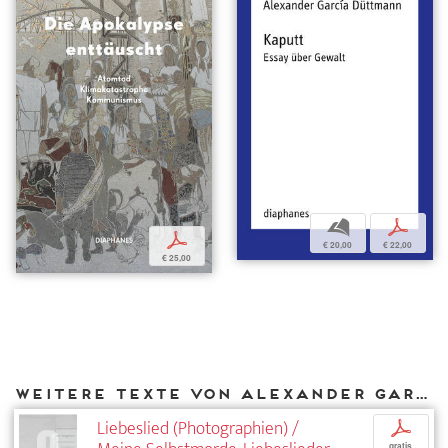
b
p
p
€ 20,00
€ 22,00
€ 25,00
Weitere Texte von Alexander García Düttmann bei DIAPHANES
Liebeslied (Photographien) /
p
gratis