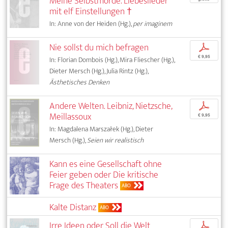
Meine Selbstmorde. Liebeslieder
mit elf Einstellungen †
In: Anne von der Heiden (Hg.),
per imaginem
Nie sollst du mich befragen
p
€ 9,95
In: Florian Dombois (Hg.), Mira Fliescher (Hg.),
Dieter Mersch (Hg.), Julia Rintz (Hg.),
Ästhetisches Denken
Andere Welten. Leibniz, Nietzsche,
p
Meillassoux
€ 9,95
In: Magdalena Marszałek (Hg.), Dieter
Mersch (Hg.),
Seien wir realistisch
Kann es eine Gesellschaft ohne
Feier geben oder Die kritische
Frage des Theaters
ABO
Kalte Distanz
ABO
Irre Ideen oder Soll die Welt
p