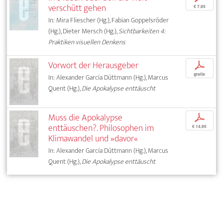
verschütt gehen
€ 7,95
In: Mira Fliescher (Hg.), Fabian Goppelsröder
(Hg.), Dieter Mersch (Hg.),
Sichtbarkeiten 4:
Praktiken visuellen Denkens
Vorwort der Herausgeber
p
gratis
In: Alexander García Düttmann (Hg.), Marcus
Quent (Hg.),
Die Apokalypse enttäuscht
Muss die Apokalypse
p
enttäuschen?. Philosophen im
€ 14,95
Klimawandel und »davor«
In: Alexander García Düttmann (Hg.), Marcus
Quent (Hg.),
Die Apokalypse enttäuscht