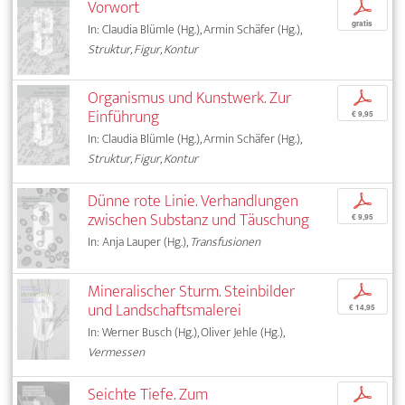
Vorwort
p
gratis
In: Claudia Blümle (Hg.), Armin Schäfer (Hg.),
Struktur, Figur, Kontur
Organismus und Kunstwerk. Zur
p
Einführung
€ 9,95
In: Claudia Blümle (Hg.), Armin Schäfer (Hg.),
Struktur, Figur, Kontur
Dünne rote Linie. Verhandlungen
p
zwischen Substanz und Täuschung
€ 9,95
In: Anja Lauper (Hg.),
Transfusionen
Mineralischer Sturm. Steinbilder
p
und Landschaftsmalerei
€ 14,95
In: Werner Busch (Hg.), Oliver Jehle (Hg.),
Vermessen
Seichte Tiefe. Zum
p