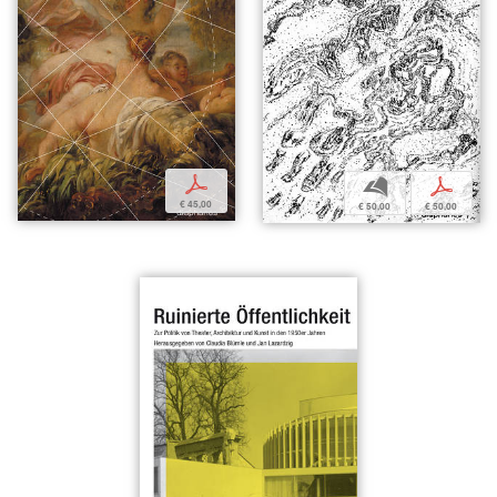
p
b
p
€ 45,00
€ 50,00
€ 50,00