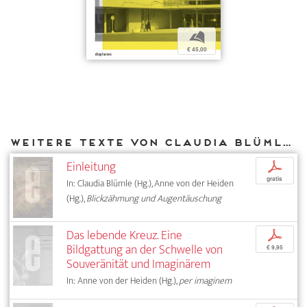
b
€ 45,00
Weitere Texte von Claudia Blümle bei DIAPHANES
Einleitung
p
gratis
In: Claudia Blümle (Hg.), Anne von der Heiden
(Hg.),
Blickzähmung und Augentäuschung
Das lebende Kreuz. Eine
p
Bildgattung an der Schwelle von
€ 9,95
Souveränität und Imaginärem
In: Anne von der Heiden (Hg.),
per imaginem