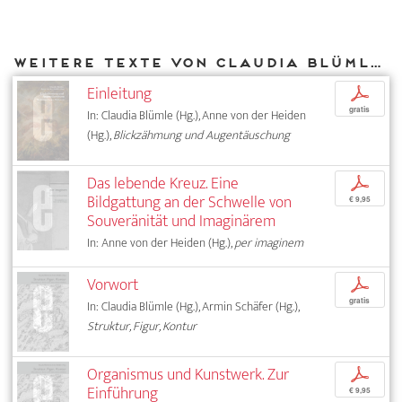
Weitere Texte von Claudia Blümle bei DIAPHANES
Einleitung
p
gratis
In: Claudia Blümle (Hg.), Anne von der Heiden
(Hg.),
Blickzähmung und Augentäuschung
Das lebende Kreuz. Eine
p
Bildgattung an der Schwelle von
€ 9,95
Souveränität und Imaginärem
In: Anne von der Heiden (Hg.),
per imaginem
Vorwort
p
gratis
In: Claudia Blümle (Hg.), Armin Schäfer (Hg.),
Struktur, Figur, Kontur
Organismus und Kunstwerk. Zur
p
Einführung
€ 9,95