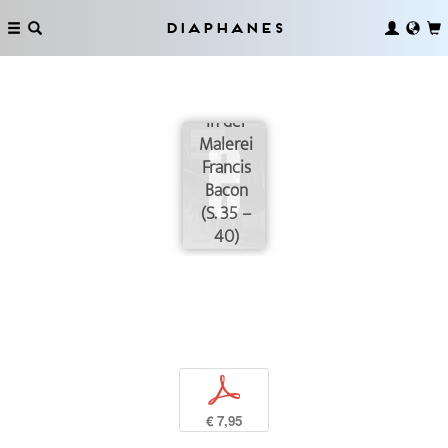
Diaphanes
Seichte
Tiefe. Zum
Gespenstischen
in der
Malerei
Francis
Bacon
(S. 35 –
40)
p
€ 7,95