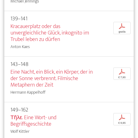
Michael Jennings
139–141
Kracauerplatz oder das
p
unvergleichliche Glück, inkognito im
gratis
Trubel leben zu dürfen
Anton Kaes
143–148
Eine Nacht, ein Blick, ein Körper, der in
p
der Sonne verbrennt. Filmische
€ 7,95
Metaphern der Zeit
Hermann Kappelhoff
149–162
Τῆλε. Eine Wort- und
p
Begriffsgeschichte
€ 9,95
Wolf Kittler