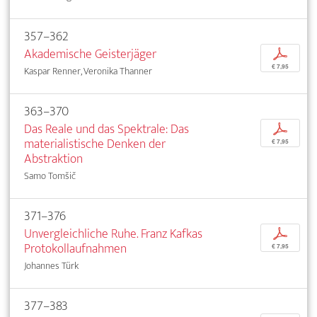
357–362
Akademische Geisterjäger
p
€ 7,95
Kaspar Renner, Veronika Thanner
363–370
Das Reale und das Spektrale: Das
p
materialistische Denken der
€ 7,95
Abstraktion
Samo Tomšič
371–376
Unvergleichliche Ruhe. Franz Kafkas
p
Protokollaufnahmen
€ 7,95
Johannes Türk
377–383