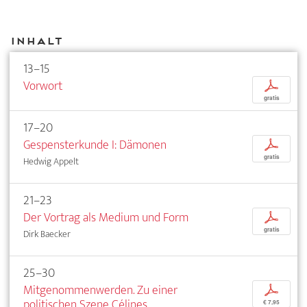
Inhalt
13–15
Vorwort
p
gratis
17–20
Gespensterkunde I: Dämonen
p
gratis
Hedwig Appelt
21–23
Der Vortrag als Medium und Form
p
gratis
Dirk Baecker
25–30
Mitgenommenwerden. Zu einer
p
politischen Szene Célines
€ 7,95