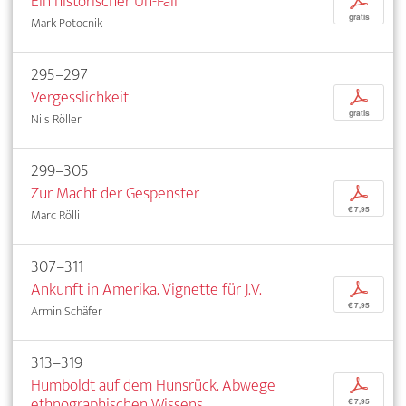
Ein historischer Un-Fall
p
gratis
Mark Potocnik
295–297
Vergesslichkeit
p
gratis
Nils Röller
299–305
Zur Macht der Gespenster
p
€ 7,95
Marc Rölli
307–311
Ankunft in Amerika. Vignette für J.V.
p
€ 7,95
Armin Schäfer
313–319
Humboldt auf dem Hunsrück. Abwege
p
ethnographischen Wissens
€ 7,95