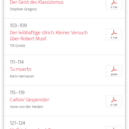
Der Geist des Klassizismus
p
€ 7,95
Stephan Gregory
103–109
Der leibhaftige Ulrich. Kleiner Versuch
p
über Robert Musil
€ 7,95
Till Greite
111–114
Tu muerto
p
gratis
Karin Harrasser
115–119
Caillois' Gespenster
p
€ 7,95
Anne von der Heiden
121–124