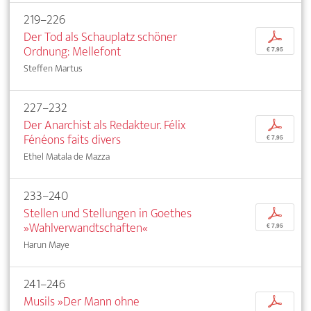
219–226
Der Tod als Schauplatz schöner
p
Ordnung: Mellefont
€ 7,95
Steffen Martus
227–232
Der Anarchist als Redakteur. Félix
p
Fénéons faits divers
€ 7,95
Ethel Matala de Mazza
233–240
Stellen und Stellungen in Goethes
p
»Wahlverwandtschaften«
€ 7,95
Harun Maye
241–246
Musils »Der Mann ohne
p