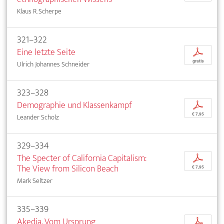
Klaus R. Scherpe
321–322
Eine letzte Seite
p
gratis
Ulrich Johannes Schneider
323–328
Demographie und Klassenkampf
p
€ 7,95
Leander Scholz
329–334
The Specter of California Capitalism:
p
The View from Silicon Beach
€ 7,95
Mark Seltzer
335–339
Akedia. Vom Ursprung
p