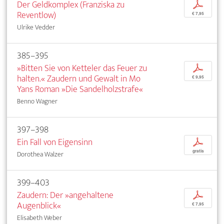
Der Geldkomplex (Franziska zu
p
Reventlow)
€ 7,95
Ulrike Vedder
385–395
»Bitten Sie von Ketteler das Feuer zu
p
halten.« Zaudern und Gewalt in Mo
€ 9,95
Yans Roman »Die Sandelholzstrafe«
Benno Wagner
397–398
Ein Fall von Eigensinn
p
gratis
Dorothea Walzer
399–403
Zaudern: Der »angehaltene
p
Augenblick«
€ 7,95
Elisabeth Weber