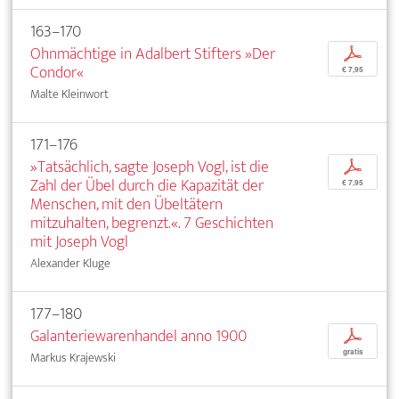
163–170
Ohnmächtige in Adalbert Stifters »Der
p
Condor«
€ 7,95
Malte Kleinwort
171–176
»Tatsächlich, sagte Joseph Vogl, ist die
p
Zahl der Übel durch die Kapazität der
€ 7,95
Menschen, mit den Übeltätern
mitzuhalten, begrenzt.«. 7 Geschichten
mit Joseph Vogl
Alexander Kluge
177–180
Galanteriewarenhandel anno 1900
p
gratis
Markus Krajewski