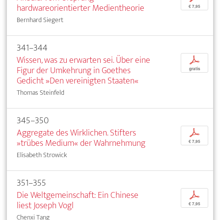
hardwareorientierter Medientheorie
€ 7,95
Bernhard Siegert
341–344
Wissen, was zu erwarten sei. Über eine
p
Figur der Umkehrung in Goethes
gratis
Gedicht »Den vereinigten Staaten«
Thomas Steinfeld
345–350
Aggregate des Wirklichen. Stifters
p
»trübes Medium« der Wahrnehmung
€ 7,95
Elisabeth Strowick
351–355
Die Weltgemeinschaft: Ein Chinese
p
liest Joseph Vogl
€ 7,95
Chenxi Tang