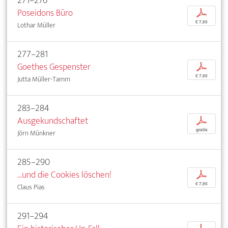
271–276
Poseidons Büro
p
€ 7,95
Lothar Müller
277–281
Goethes Gespenster
p
€ 7,95
Jutta Müller-Tamm
283–284
Ausgekundschaftet
p
gratis
Jörn Münkner
285–290
...und die Cookies löschen!
p
€ 7,95
Claus Pias
291–294