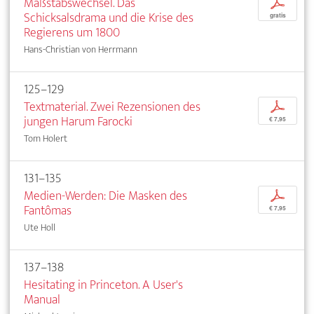
Maßstabswechsel. Das
p
Schicksalsdrama und die Krise des
gratis
Regierens um 1800
Hans-Christian von Herrmann
125–129
Textmaterial. Zwei Rezensionen des
p
jungen Harum Farocki
€ 7,95
Tom Holert
131–135
Medien-Werden: Die Masken des
p
Fantômas
€ 7,95
Ute Holl
137–138
Hesitating in Princeton. A User's
Manual