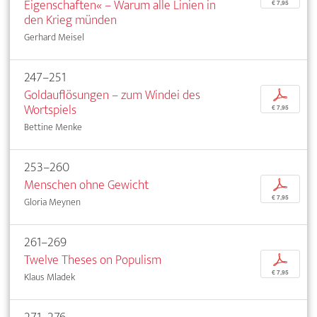
Eigenschaften« – Warum alle Linien in
€ 7,95
den Krieg münden
Gerhard Meisel
247–251
Goldauflösungen – zum Windei des
p
Wortspiels
€ 7,95
Bettine Menke
253–260
Menschen ohne Gewicht
p
€ 7,95
Gloria Meynen
261–269
Twelve Theses on Populism
p
€ 7,95
Klaus Mladek