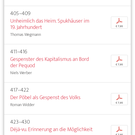
405–409
Unheimlich das Heim. Spukhäuser im
p
19. Jahrhundert
€ 7,95
Thomas Wegmann
411–416
Gespenster des Kapitalismus an Bord
p
der Pequod
€ 7,95
Niels Werber
417–422
Der Pöbel als Gespenst des Volks
p
€ 7,95
Roman Widder
423–430
Déjà-vu. Erinnerung an die Möglichkeit
p
€ 7,95