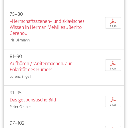
75–80
»Herrschaftsszenen« und sklavisches
p
Wissen in Herman Melvilles »Benito
€ 7,95
Cereno«
Iris Därmann
81–90
Aufhören / Weitermachen. Zur
p
Polarität des Humors
€ 7,95
Lorenz Engell
91–95
Das gespenstische Bild
p
€ 7,95
Peter Geimer
97–102