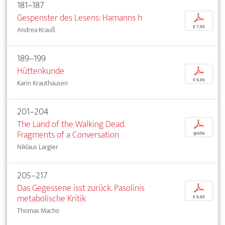
181–187
Gespenster des Lesens: Hamanns h
p
€ 7,95
Andrea Krauß
189–199
Hüttenkunde
p
€ 9,95
Karin Krauthausen
201–204
The Land of the Walking Dead.
p
Fragments of a Conversation
gratis
Niklaus Largier
205–217
Das Gegessene isst zurück. Pasolinis
p
metabolische Kritik
€ 9,95
Thomas Macho