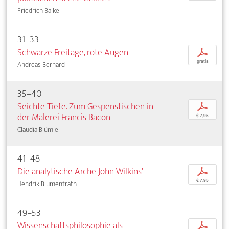
Friedrich Balke
31–33
Schwarze Freitage, rote Augen
p
gratis
Andreas Bernard
35–40
Seichte Tiefe. Zum Gespenstischen in
p
der Malerei Francis Bacon
€ 7,95
Claudia Blümle
41–48
Die analytische Arche John Wilkins'
p
€ 7,95
Hendrik Blumentrath
49–53
Wissenschaftsphilosophie als
p