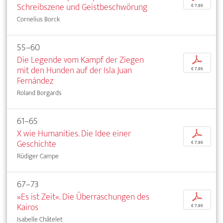
Schreibszene und Geistbeschwörung
€ 7,95
Cornelius Borck
55–60
Die Legende vom Kampf der Ziegen
p
mit den Hunden auf der Isla Juan
€ 7,95
Fernández
Roland Borgards
61–65
X wie Humanities. Die Idee einer
p
Geschichte
€ 7,95
Rüdiger Campe
67–73
»Es ist Zeit«. Die Überraschungen des
p
Kairos
€ 7,95
Isabelle Châtelet