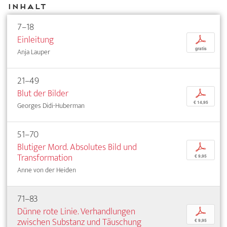
Inhalt
7–18
Einleitung
p
gratis
Anja Lauper
21–49
Blut der Bilder
p
€ 14,95
Georges Didi-Huberman
51–70
Blutiger Mord. Absolutes Bild und
p
Transformation
€ 9,95
Anne von der Heiden
71–83
Dünne rote Linie. Verhandlungen
p
zwischen Substanz und Täuschung
€ 9,95