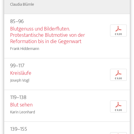
Claudia Blümle
85–96
Blutgenuss und Bilderfluten.
p
Protestantische Blutmotive von der
€ 9,95
Reformation bis in die Gegenwart
Frank Hiddemann
99–117
Kreisläufe
p
€ 9,95
Joseph Vogl
119–138
Blut sehen
p
€ 9,95
Karin Leonhard
139–155