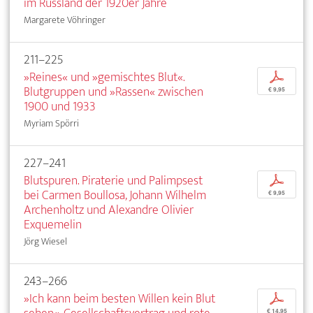
im Russland der 1920er Jahre
Margarete Vöhringer
211–225
»Reines« und »gemischtes Blut«.
p
Blutgruppen und »Rassen« zwischen
€ 9,95
1900 und 1933
Myriam Spörri
227–241
Blutspuren. Piraterie und Palimpsest
p
bei Carmen Boullosa, Johann Wilhelm
€ 9,95
Archenholtz und Alexandre Olivier
Exquemelin
Jörg Wiesel
243–266
»Ich kann beim besten Willen kein Blut
p
€ 14,95