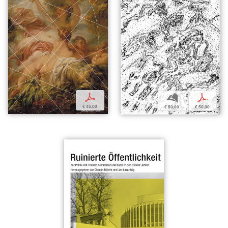
p
b
p
€ 45,00
€ 50,00
€ 50,00