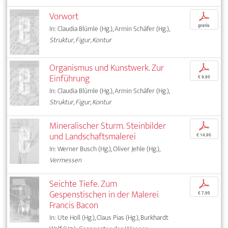
Vorwort
p
gratis
In: Claudia Blümle (Hg.), Armin Schäfer (Hg.),
Struktur, Figur, Kontur
Organismus und Kunstwerk. Zur
p
Einführung
€ 9,95
In: Claudia Blümle (Hg.), Armin Schäfer (Hg.),
Struktur, Figur, Kontur
Mineralischer Sturm. Steinbilder
p
und Landschaftsmalerei
€ 14,95
In: Werner Busch (Hg.), Oliver Jehle (Hg.),
Vermessen
Seichte Tiefe. Zum
p
Gespenstischen in der Malerei
€ 7,95
Francis Bacon
In: Ute Holl (Hg.), Claus Pias (Hg.), Burkhardt