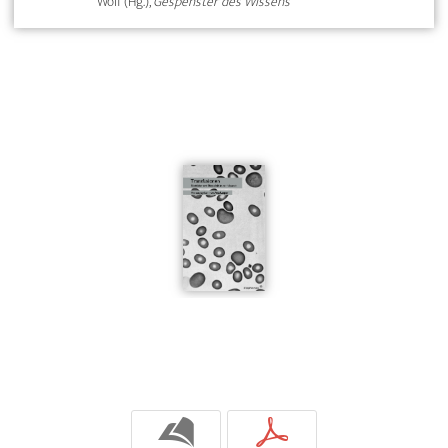
Wolf (Hg.),
Gespenster des Wissens
b
p