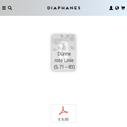
Diaphanes
Dünne
rote Linie
(S. 71 – 83)
p
€ 9,95