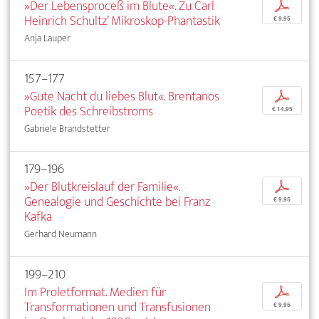
»Der Lebensproceß im Blute«. Zu Carl
p
Heinrich Schultz’ Mikroskop-Phantastik
€ 9,95
Anja Lauper
157–177
»Gute Nacht du liebes Blut«. Brentanos
p
Poetik des Schreibstroms
€ 14,95
Gabriele Brandstetter
179–196
»Der Blutkreislauf der Familie«.
p
Genealogie und Geschichte bei Franz
€ 9,95
Kafka
Gerhard Neumann
199–210
Im Proletformat. Medien für
p
Transformationen und Transfusionen
€ 9,95