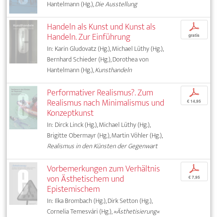
Hantelmann (Hg.),
Die Ausstellung
Handeln als Kunst und Kunst als
p
Handeln. Zur Einführung
gratis
In: Karin Gludovatz (Hg.), Michael Lüthy (Hg.),
Bernhard Schieder (Hg.), Dorothea von
Hantelmann (Hg.),
Kunsthandeln
Performativer Realismus?. Zum
p
Realismus nach Minimalismus und
€ 14,95
Konzeptkunst
In: Dirck Linck (Hg.), Michael Lüthy (Hg.),
Brigitte Obermayr (Hg.), Martin Vöhler (Hg.),
Realismus in den Künsten der Gegenwart
Vorbemerkungen zum Verhältnis
p
von Ästhetischem und
€ 7,95
Epistemischem
In: Ilka Brombach (Hg.), Dirk Setton (Hg.),
Cornelia Temesvári (Hg.),
»Ästhetisierung«