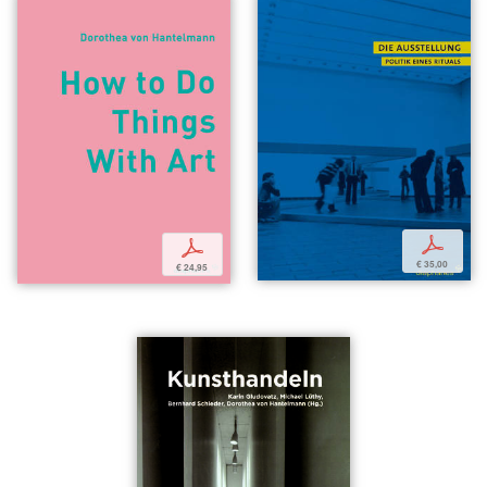
p
p
€ 35,00
€ 24,95