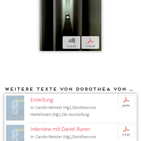
b
p
€ 40,00
€ 40,00
Weitere Texte von Dorothea von Hantelmann bei DIAPHANES
Einleitung
p
gratis
In: Carolin Meister (Hg.), Dorothea von
Hantelmann (Hg.),
Die Ausstellung
Interview mit Daniel Buren
p
€ 9,95
In: Carolin Meister (Hg.), Dorothea von