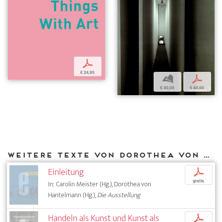
p
€ 24,95
b
p
€ 40,00
€ 40,00
Weitere Texte von Dorothea von Hantelmann bei DIAPHANES
Einleitung
p
gratis
In: Carolin Meister (Hg.), Dorothea von
Hantelmann (Hg.),
Die Ausstellung
Handeln als Kunst und Kunst als
p