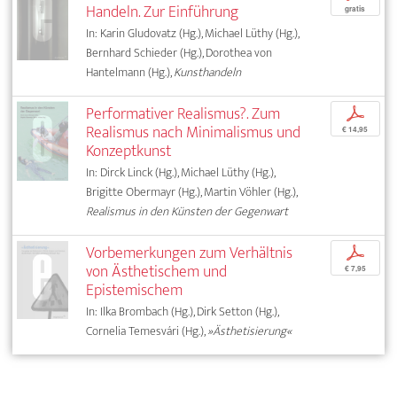
Handeln. Zur Einführung
gratis
In: Karin Gludovatz (Hg.), Michael Lüthy (Hg.),
Bernhard Schieder (Hg.), Dorothea von
Hantelmann (Hg.),
Kunsthandeln
Performativer Realismus?. Zum
p
Realismus nach Minimalismus und
€ 14,95
Konzeptkunst
In: Dirck Linck (Hg.), Michael Lüthy (Hg.),
Brigitte Obermayr (Hg.), Martin Vöhler (Hg.),
Realismus in den Künsten der Gegenwart
Vorbemerkungen zum Verhältnis
p
von Ästhetischem und
€ 7,95
Epistemischem
In: Ilka Brombach (Hg.), Dirk Setton (Hg.),
Cornelia Temesvári (Hg.),
»Ästhetisierung«