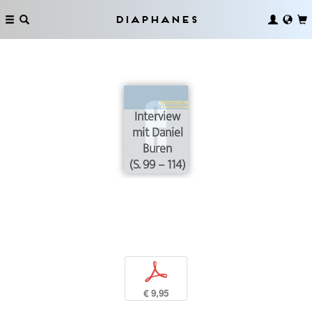
Diaphanes
Interview
mit Daniel
Buren
(S. 99 – 114)
p
€ 9,95