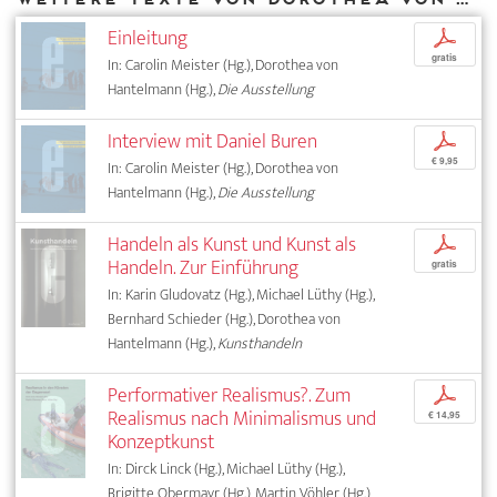
Einleitung
p
gratis
In: Carolin Meister (Hg.), Dorothea von
Hantelmann (Hg.),
Die Ausstellung
Interview mit Daniel Buren
p
€ 9,95
In: Carolin Meister (Hg.), Dorothea von
Hantelmann (Hg.),
Die Ausstellung
Handeln als Kunst und Kunst als
p
Handeln. Zur Einführung
gratis
In: Karin Gludovatz (Hg.), Michael Lüthy (Hg.),
Bernhard Schieder (Hg.), Dorothea von
Hantelmann (Hg.),
Kunsthandeln
Performativer Realismus?. Zum
p
Realismus nach Minimalismus und
€ 14,95
Konzeptkunst
In: Dirck Linck (Hg.), Michael Lüthy (Hg.),
Brigitte Obermayr (Hg.), Martin Vöhler (Hg.),