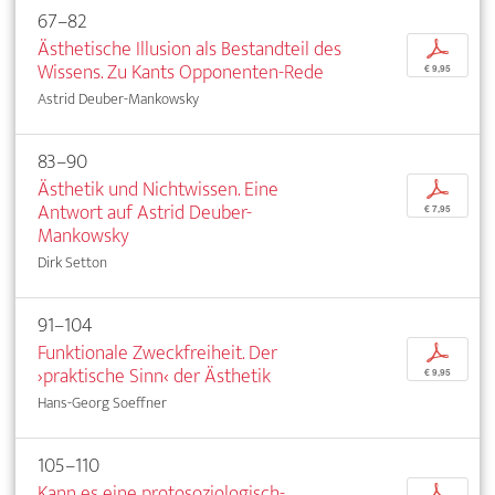
67–82
Ästhetische Illusion als Bestandteil des
p
Wissens. Zu Kants Opponenten-Rede
€ 9,95
Astrid Deuber-Mankowsky
83–90
Ästhetik und Nichtwissen. Eine
p
Antwort auf Astrid Deuber-
€ 7,95
Mankowsky
Dirk Setton
91–104
Funktionale Zweckfreiheit. Der
p
›praktische Sinn‹ der Ästhetik
€ 9,95
Hans-Georg Soeffner
105–110
Kann es eine protosoziologisch-
p