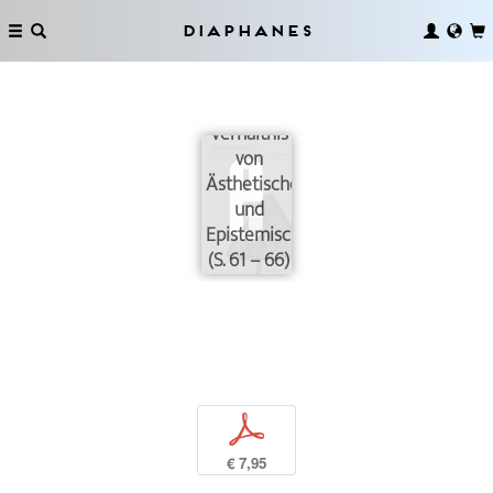
Diaphanes
Vorbemerkungen
zum
Verhältnis
von
Ästhetischem
und
Epistemischem
(S. 61 – 66)
p
€ 7,95