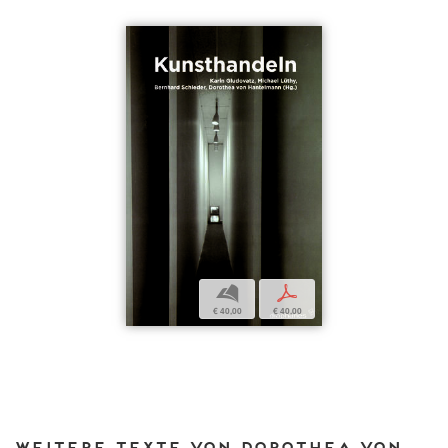
b
p
€ 40,00
€ 40,00
Weitere Texte von Dorothea von Hantelmann bei DIAPHANES