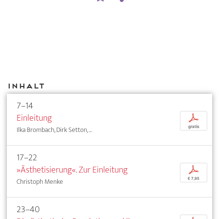
Inhalt
7–14
Einleitung
p
gratis
Ilka Brombach, Dirk Setton, ...
17–22
»Ästhetisierung«. Zur Einleitung
p
€ 7,95
Christoph Menke
23–40