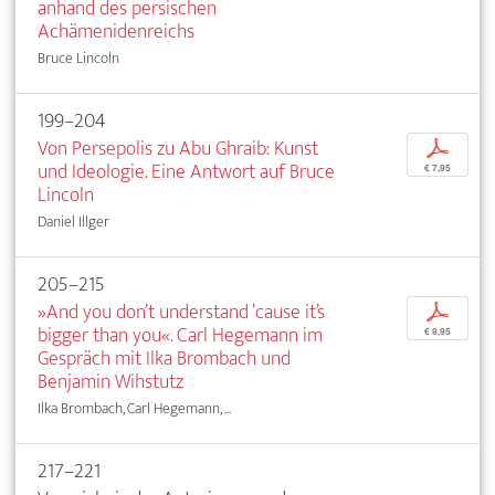
anhand des persischen
Achämenidenreichs
Bruce Lincoln
199–204
Von Persepolis zu Abu Ghraib: Kunst
p
und Ideologie. Eine Antwort auf Bruce
€ 7,95
Lincoln
Daniel Illger
205–215
»And you don’t understand ’cause it’s
p
bigger than you«. Carl Hegemann im
€ 9,95
Gespräch mit Ilka Brombach und
Benjamin Wihstutz
Ilka Brombach, Carl Hegemann, ...
217–221