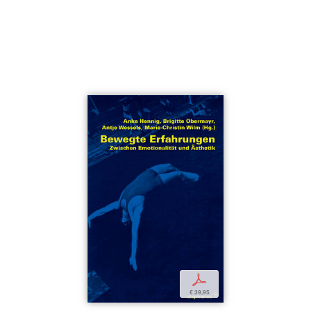
p
€ 39,95