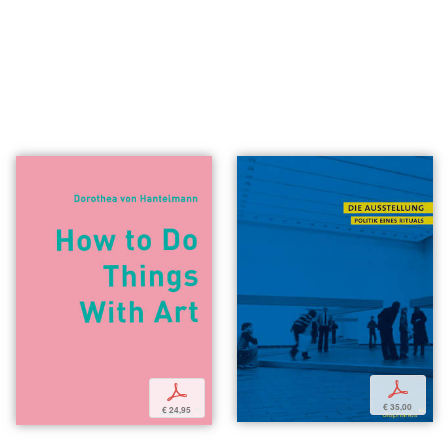
p
p
€ 35,00
€ 24,95