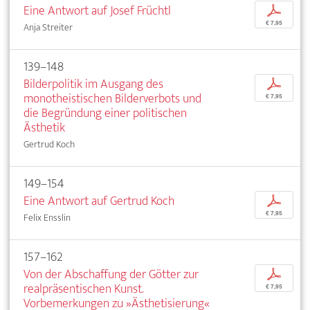
Eine Antwort auf Josef Früchtl
p
€ 7,95
Anja Streiter
139–148
Bilderpolitik im Ausgang des
p
monotheistischen Bilderverbots und
€ 7,95
die Begründung einer politischen
Ästhetik
Gertrud Koch
149–154
Eine Antwort auf Gertrud Koch
p
€ 7,95
Felix Ensslin
157–162
Von der Abschaffung der Götter zur
p
realpräsentischen Kunst.
€ 7,95
Vorbemerkungen zu »Ästhetisierung«