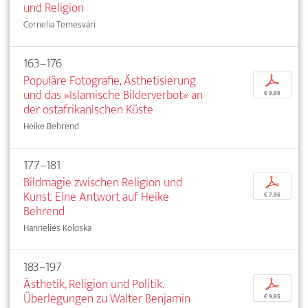
und Religion
Cornelia Temesvári
163–176
Populäre Fotografie, Ästhetisierung
p
und das »Islamische Bilderverbot« an
€ 9,95
der ostafrikanischen Küste
Heike Behrend
177–181
Bildmagie zwischen Religion und
p
Kunst. Eine Antwort auf Heike
€ 7,95
Behrend
Hannelies Koloska
183–197
Ästhetik, Religion und Politik.
p
Überlegungen zu Walter Benjamin
€ 9,95