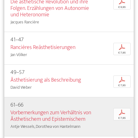
Die ästhetische Revolution und ihre
p
Folgen. Erzählungen von Autonomie
€ 9,95
und Heteronomie
Jacques Rancière
41–47
Rancières Reästhetisierungen
p
€ 7,95
Jan Völker
49–57
Ästhetisierung als Beschreibung
p
€ 7,95
David Weber
61–66
Vorbemerkungen zum Verhältnis von
p
Ästhetischem und Epistemischem
€ 7,95
Antje Wessels, Dorothea von Hantelmann