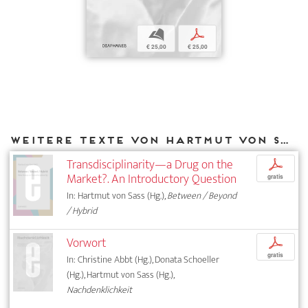
b
p
€ 25,00
€ 25,00
Weitere Texte von Hartmut von Sass bei DIAPHANES
Transdisciplinarity—a Drug on the
p
Market?. An Introductory Question
gratis
In: Hartmut von Sass (Hg.),
Between / Beyond
/ Hybrid
Vorwort
p
gratis
In: Christine Abbt (Hg.), Donata Schoeller
(Hg.), Hartmut von Sass (Hg.),
Nachdenklichkeit