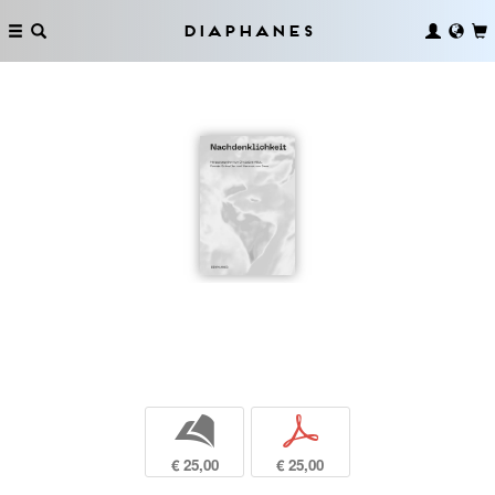
Diaphanes
b
p
€ 25,00
€ 25,00