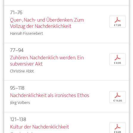
71–76
Quer-, Nach- und Überdenken. Zum
p
Vollzug der Nachdenklichkeit
€ 7,95
Hannah Fissenebert
77–94
Zuhören. Nachdenklich werden. Ein
p
subversiver Akt
€ 9,95
Christine Abbt
95–118
Nachdenklichkeit als ironisches Ethos
p
€ 14,95
Jörg Volbers
121–138
Kultur der Nachdenklichkeit
p
€ 9,95