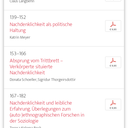
Claus Langbehn
139–152
Nachdenklichkeit als politische
p
Haltung
€ 9,95
Katrin Meyer
153–166
Absprung vom Trittbrett –
p
Verkörperte situierte
€ 9,95
Nachdenklichkeit
Donata Schoeller, Sigridur Thorgeirsdottir
167–182
Nachdenklichkeit und leibliche
p
Erfahrung. Überlegungen zum
€ 9,95
(auto-)ethnographischen Forschen in
der Soziologie
Teresa Koloma Beck