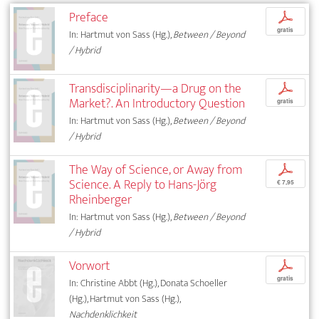
Preface
p
gratis
In: Hartmut von Sass (Hg.),
Between / Beyond
/ Hybrid
Transdisciplinarity—a Drug on the
p
Market?. An Introductory Question
gratis
In: Hartmut von Sass (Hg.),
Between / Beyond
/ Hybrid
The Way of Science, or Away from
p
Science. A Reply to Hans-Jörg
€ 7,95
Rheinberger
In: Hartmut von Sass (Hg.),
Between / Beyond
/ Hybrid
Vorwort
p
gratis
In: Christine Abbt (Hg.), Donata Schoeller
(Hg.), Hartmut von Sass (Hg.),
Nachdenklichkeit