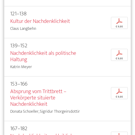
121–138
Kultur der Nachdenklichkeit
p
€ 9,95
Claus Langbehn
139–152
Nachdenklichkeit als politische
p
Haltung
€ 9,95
Katrin Meyer
153–166
Absprung vom Trittbrett –
p
Verkörperte situierte
€ 9,95
Nachdenklichkeit
Donata Schoeller, Sigridur Thorgeirsdottir
167–182