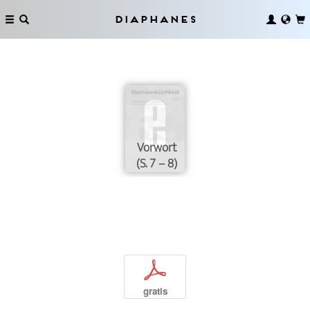
Diaphanes
Vorwort
(S. 7 – 8)
p
gratis