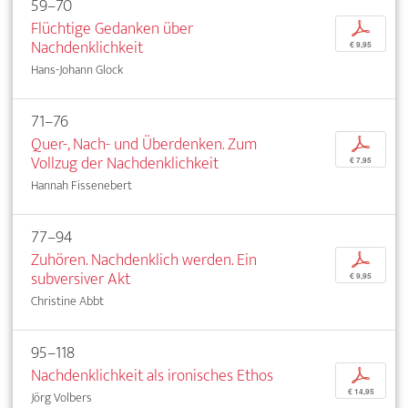
59–70
Flüchtige Gedanken über
p
Nachdenklichkeit
€ 9,95
Hans-Johann Glock
71–76
Quer-, Nach- und Überdenken. Zum
p
Vollzug der Nachdenklichkeit
€ 7,95
Hannah Fissenebert
77–94
Zuhören. Nachdenklich werden. Ein
p
subversiver Akt
€ 9,95
Christine Abbt
95–118
Nachdenklichkeit als ironisches Ethos
p
€ 14,95
Jörg Volbers