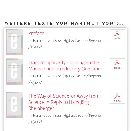
Weitere Texte von Hartmut von Sass bei DIAPHANES
Preface
p
gratis
In: Hartmut von Sass (Hg.),
Between / Beyond
/ Hybrid
Transdisciplinarity—a Drug on the
p
Market?. An Introductory Question
gratis
In: Hartmut von Sass (Hg.),
Between / Beyond
/ Hybrid
The Way of Science, or Away from
p
Science. A Reply to Hans-Jörg
€ 7,95
Rheinberger
In: Hartmut von Sass (Hg.),
Between / Beyond
/ Hybrid