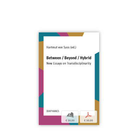
b
p
€ 30,00
€ 30,00