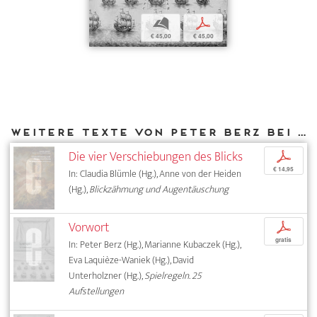
b
p
€ 45,00
€ 45,00
Weitere Texte von Peter Berz bei DIAPHANES
Die vier Verschiebungen des Blicks
p
€ 14,95
In: Claudia Blümle (Hg.), Anne von der Heiden
(Hg.),
Blickzähmung und Augentäuschung
Vorwort
p
gratis
In: Peter Berz (Hg.), Marianne Kubaczek (Hg.),
Eva Laquièze-Waniek (Hg.), David
Unterholzner (Hg.),
Spielregeln. 25
Aufstellungen