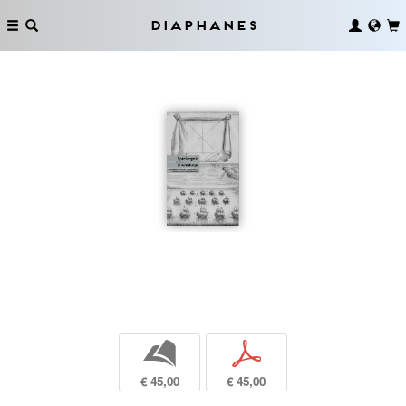
Diaphanes
b
p
€ 45,00
€ 45,00