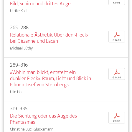
Bild, Schirm und drittes Auge
€ 9,95
Ulrike Kadi
265–288
Relationale Ästhetik. Über den ›Fleck‹
p
bei Cézanne und Lacan
€ 14,95
Michael Lüthy
289–316
»Wohin man blickt, entsteht ein
p
dunkler Fleck«. Raum, Licht und Blick in
€ 14,95
Filmen Josef von Sternbergs
Ute Holl
319–335
Die Sichtung oder das Auge des
p
Phantasmas
€ 9,95
Christine Buci-Glucksmann