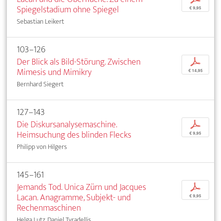
Spiegelstadium ohne Spiegel
€ 9,95
Sebastian Leikert
103–126
Der Blick als Bild-Störung. Zwischen
p
Mimesis und Mimikry
€ 14,95
Bernhard Siegert
127–143
Die Diskursanalysemaschine.
p
Heimsuchung des blinden Flecks
€ 9,95
Philipp von Hilgers
145–161
Jemands Tod. Unica Zürn und Jacques
p
Lacan. Anagramme, Subjekt- und
€ 9,95
Rechenmaschinen
Helga Lutz, Daniel Tyradellis