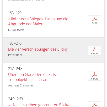
163–179
›Hinter dem Spiegel‹. Lacan und die
p
Abgründe der Malerei
€ 9,95
Edda Hevers
183–216
Die vier Verschiebungen des Blicks
p
€ 14,95
Peter Berz
217–248
Über den Glanz. Der Blick als
p
Triebobjekt nach Lacan
€ 14,95
Andreas Cremonini
249–263
»... Nicht so einen geordneten Blick«.
p