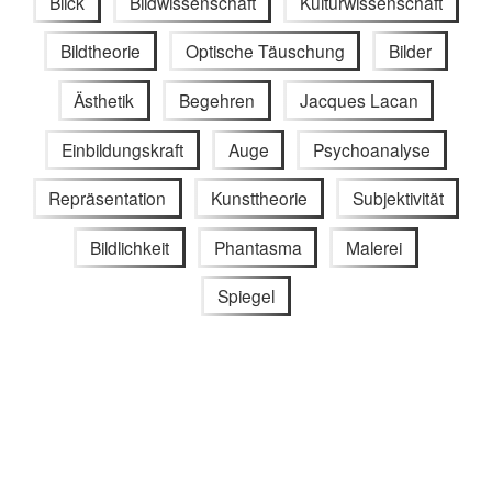
Blick
Bildwissenschaft
Kulturwissenschaft
Bildtheorie
Optische Täuschung
Bilder
Ästhetik
Begehren
Jacques Lacan
Einbildungskraft
Auge
Psychoanalyse
Repräsentation
Kunsttheorie
Subjektivität
Bildlichkeit
Phantasma
Malerei
Spiegel