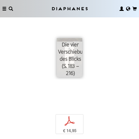
Diaphanes
Die vier
Verschiebungen
des Blicks
(S. 183 –
216)
p
€ 14,95