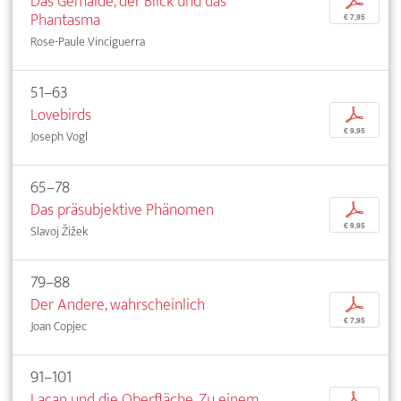
Das Gemälde, der Blick und das
p
Phantasma
€ 7,95
Rose-Paule Vinciguerra
51–63
Lovebirds
p
€ 9,95
Joseph Vogl
65–78
Das präsubjektive Phänomen
p
€ 9,95
Slavoj Žižek
79–88
Der Andere, wahrscheinlich
p
€ 7,95
Joan Copjec
91–101
Lacan und die Oberfläche. Zu einem
p