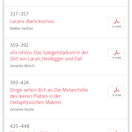
337–357
Lacans ›Barockismus‹
p
€ 14,95
Walter Seitter
359–392
»Ex nihilo«. Das Spiegelstadium in der
p
Zeit von Lacan, Heidegger und Dalí
€ 14,95
Annette Bitsch
393–424
Dinge sehen dich an. Die Melancholie
p
des leeren Platzes in der
€ 14,95
metaphysischen Malerei
Annette Runte
425–448