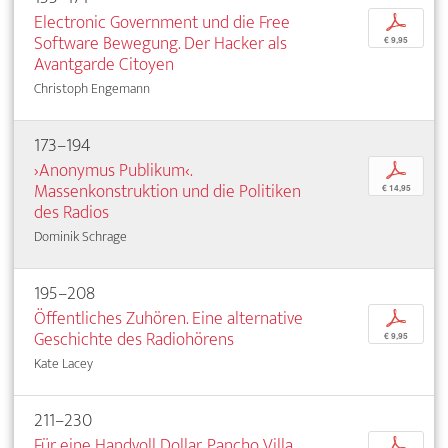
Electronic Government und die Free
p
Software Bewegung. Der Hacker als
€ 9,95
Avantgarde Citoyen
Christoph Engemann
173–194
›Anonymus Publikum‹.
p
Massenkonstruktion und die Politiken
€ 14,95
des Radios
Dominik Schrage
195–208
Öffentliches Zuhören. Eine alternative
p
Geschichte des Radiohörens
€ 9,95
Kate Lacey
211–230
Für eine Handvoll Dollar. Pancho Villa,
p