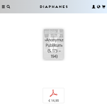
Diaphanes
›Anonymus
Publikum‹
(S. 173 –
194)
p
€ 14,95