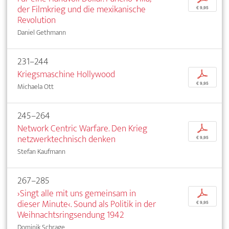
der Filmkrieg und die mexikanische
€ 9,95
Revolution
Daniel Gethmann
231–244
Kriegsmaschine Hollywood
p
€ 9,95
Michaela Ott
245–264
Network Centric Warfare. Den Krieg
p
netzwerktechnisch denken
€ 9,95
Stefan Kaufmann
267–285
›Singt alle mit uns gemeinsam in
p
dieser Minute‹. Sound als Politik in der
€ 9,95
Weihnachtsringsendung 1942
Dominik Schrage