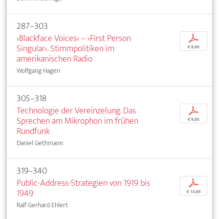
287–303
›Blackface Voices‹ – ›First Person
p
Singular‹. Stimmpolitiken im
€ 9,95
amerikanischen Radio
Wolfgang Hagen
305–318
Technologie der Vereinzelung. Das
p
Sprechen am Mikrophon im frühen
€ 9,95
Rundfunk
Daniel Gethmann
319–340
Public-Address-Strategien von 1919 bis
p
1949
€ 14,95
Ralf Gerhard Ehlert