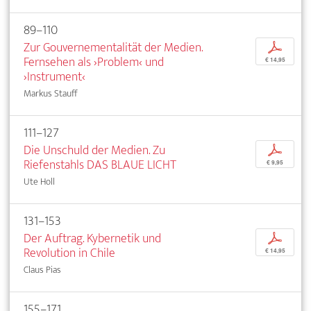
89–110
Zur Gouvernementalität der Medien.
p
Fernsehen als ›Problem‹ und
€ 14,95
›Instrument‹
Markus Stauff
111–127
Die Unschuld der Medien. Zu
p
Riefenstahls DAS BLAUE LICHT
€ 9,95
Ute Holl
131–153
Der Auftrag. Kybernetik und
p
Revolution in Chile
€ 14,95
Claus Pias
155–171