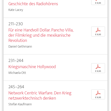
Geschichte des Radiohörens
€ 9,95
Kate Lacey
211–230
Für eine Handvoll Dollar. Pancho Villa,
p
der Filmkrieg und die mexikanische
€ 9,95
Revolution
Daniel Gethmann
231–244
Kriegsmaschine Hollywood
p
€ 9,95
Michaela Ott
245–264
Network Centric Warfare. Den Krieg
p
netzwerktechnisch denken
€ 9,95
Stefan Kaufmann