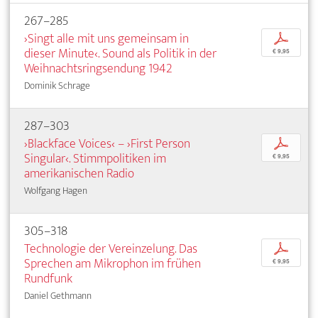
267–285
›Singt alle mit uns gemeinsam in
p
dieser Minute‹. Sound als Politik in der
€ 9,95
Weihnachtsringsendung 1942
Dominik Schrage
287–303
›Blackface Voices‹ – ›First Person
p
Singular‹. Stimmpolitiken im
€ 9,95
amerikanischen Radio
Wolfgang Hagen
305–318
Technologie der Vereinzelung. Das
p
Sprechen am Mikrophon im frühen
€ 9,95
Rundfunk
Daniel Gethmann