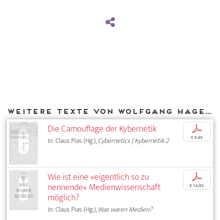
Weitere Texte von Wolfgang Hagen bei DIAPHANES
Die Camouflage der Kybernetik
p
€ 9,95
In: Claus Pias (Hg.),
Cybernetics | Kybernetik 2
Wie ist eine »eigentlich so zu
p
nennende« Medienwissenschaft
€ 14,95
möglich?
In: Claus Pias (Hg.),
Was waren Medien?