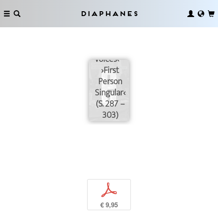
Diaphanes
›Blackface
Voices‹ –
›First
Person
Singular‹
(S. 287 –
303)
p
€ 9,95