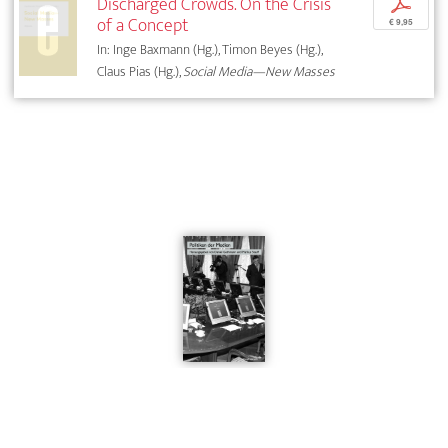
Discharged Crowds. On the Crisis
p
of a Concept
€ 9,95
In: Inge Baxmann (Hg.), Timon Beyes (Hg.),
Claus Pias (Hg.),
Social Media—New Masses