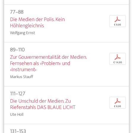
77–88
Die Medien der Polis. Kein
p
Höhlengleichnis
€ 9,95
Wolfgang Ernst
89–110
Zur Gouvernementalität der Medien.
p
Fernsehen als ›Problem‹ und
€ 14,95
›Instrument‹
Markus Stauff
111–127
Die Unschuld der Medien. Zu
p
Riefenstahls DAS BLAUE LICHT
€ 9,95
Ute Holl
131–153