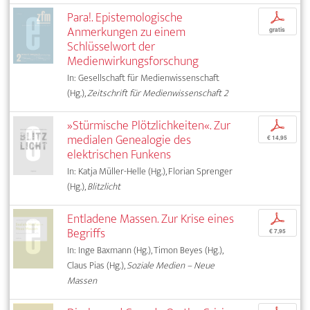
Para!. Epistemologische
p
Anmerkungen zu einem
gratis
Schlüsselwort der
Medienwirkungsforschung
In: Gesellschaft für Medienwissenschaft
(Hg.),
Zeitschrift für Medienwissenschaft 2
»Stürmische Plötzlichkeiten«. Zur
p
medialen Genealogie des
€ 14,95
elektrischen Funkens
In: Katja Müller-Helle (Hg.), Florian Sprenger
(Hg.),
Blitzlicht
Entladene Massen. Zur Krise eines
p
Begriffs
€ 7,95
In: Inge Baxmann (Hg.), Timon Beyes (Hg.),
Claus Pias (Hg.),
Soziale Medien – Neue
Massen