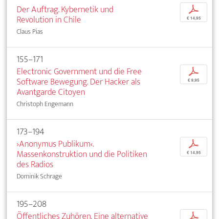
Der Auftrag. Kybernetik und
p
Revolution in Chile
€ 14,95
Claus Pias
155–171
Electronic Government und die Free
p
Software Bewegung. Der Hacker als
€ 9,95
Avantgarde Citoyen
Christoph Engemann
173–194
›Anonymus Publikum‹.
p
Massenkonstruktion und die Politiken
€ 14,95
des Radios
Dominik Schrage
195–208
Öffentliches Zuhören. Eine alternative
p