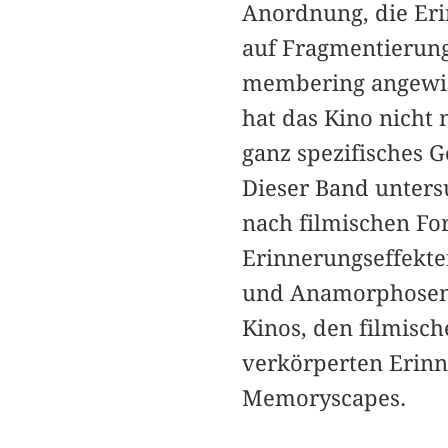
Anordnung, die Erin
auf Fragmentierun
membering angewies
hat das Kino nicht
ganz spezifisches 
Dieser Band unters
nach filmischen F
Erinnerungseffekte
und Anamorphosen d
Kinos, den filmisc
verkörperten Erin
Memoryscapes.