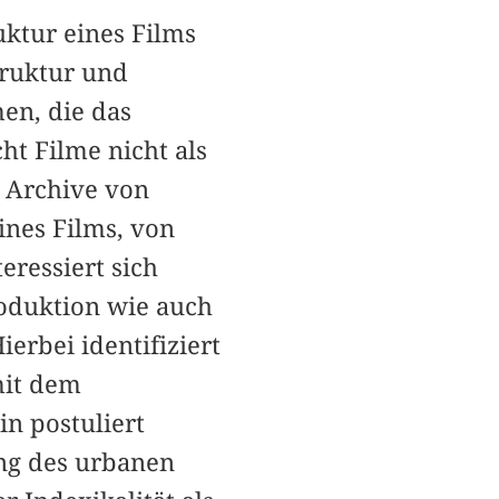
uktur eines Films
truktur und
en, die das
t Filme nicht als
e Archive von
ines Films, von
eressiert sich
roduktion wie auch
erbei identifiziert
 mit dem
n postuliert
ung des urbanen