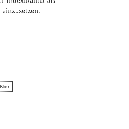
r Indexikalität als
 einzusetzen.
Kino