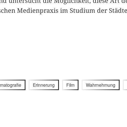
und untersucht die Möglichkeit, diese Art de
schen Medienpraxis im Studium der Städte
matografie
Erinnerung
Film
Wahrnehmung