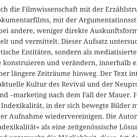
sich die Filmwissenschaft mit der Erzählstr
Dokumentarfilms, mit der Argumentationss
rbei andere, weniger direkte Auskunftsform
 und vermittelt. Dieser Aufsatz untersuch
tische Entitäten, sondern als mediatisiert
te konstruieren und verändern, innerhalb e
er längere Zeiträume hinweg. Der Text int
 aktuelle Kultur des Revival und der Neup
nd –marketing nach dem Fall der Mauer. Hi
e Indexikalität, in der sich bewegte Bilder
der Aufnahme wiedervereinigen. Die Autori
dexikalität« als eine zeitgenössische Lös