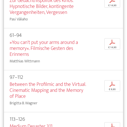
Zur Gedächtnispolitik des Kinos.
p
Hypnotische Bilder, kontingente
€ 14,95
Vergangenheiten, Vergessen
Pasi Väliaho
61–94
»You can't put your arms around a
p
memory«. Filmische Gesten des
€ 14,95
Erinnerns
Matthias Wittmann
97–112
Between the Profilmic and the Virtual.
p
Cinematic Mapping and the Memory
€ 9,95
of Place
Brigitta B. Wagner
113–126
Medium Desaster 311
p