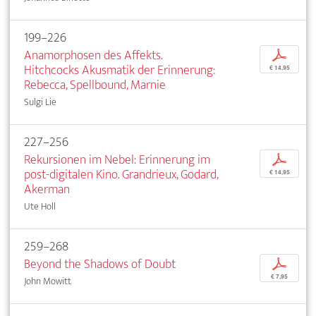
199–226
Anamorphosen des Affekts.
p
Hitchcocks Akusmatik der Erinnerung:
€ 14,95
Rebecca, Spellbound, Marnie
Sulgi Lie
227–256
Rekursionen im Nebel: Erinnerung im
p
post-digitalen Kino. Grandrieux, Godard,
€ 14,95
Akerman
Ute Holl
259–268
Beyond the Shadows of Doubt
p
€ 7,95
John Mowitt