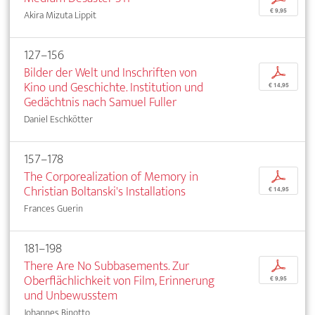
€ 9,95
Akira Mizuta Lippit
127–156
Bilder der Welt und Inschriften von
p
Kino und Geschichte. Institution und
€ 14,95
Gedächtnis nach Samuel Fuller
Daniel Eschkötter
157–178
The Corporealization of Memory in
p
Christian Boltanski's Installations
€ 14,95
Frances Guerin
181–198
There Are No Subbasements. Zur
p
Oberflächlichkeit von Film, Erinnerung
€ 9,95
und Unbewusstem
Johannes Binotto