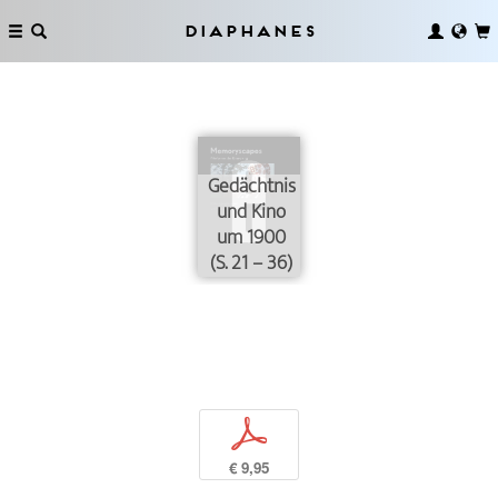
Diaphanes
Gedächtnis
und Kino
um 1900
(S. 21 – 36)
p
€ 9,95