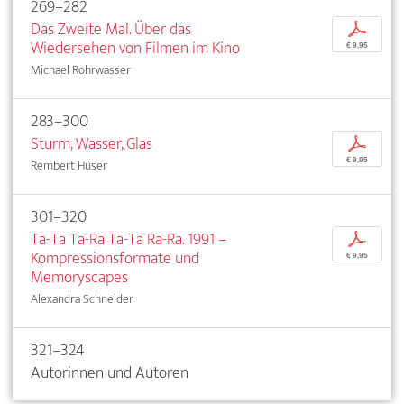
269–282
Das Zweite Mal. Über das
p
Wiedersehen von Filmen im Kino
€ 9,95
Michael Rohrwasser
283–300
Sturm, Wasser, Glas
p
€ 9,95
Rembert Hüser
301–320
Ta-Ta Ta-Ra Ta-Ta Ra-Ra. 1991 –
p
Kompressionsformate und
€ 9,95
Memoryscapes
Alexandra Schneider
321–324
Autorinnen und Autoren