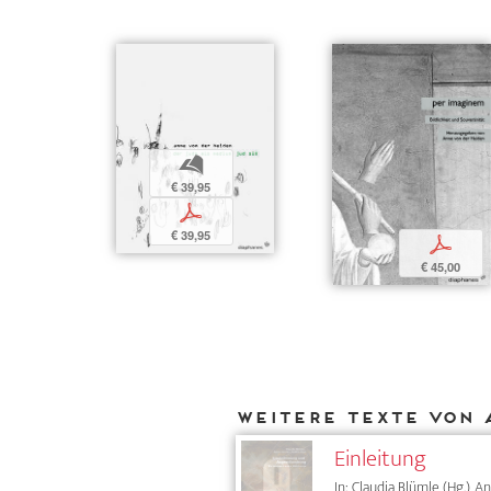
b
€ 39,95
p
€ 39,95
p
€ 45,00
Weitere Texte von 
Einleitung
In: Claudia Blümle (Hg.), 