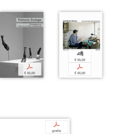
b
€ 45,00
p
p
€ 45,00
€ 45,00
p
gratis