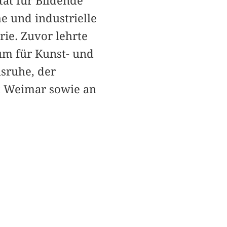
tät für Bildende
e und industrielle
ie. Zuvor lehrte
um für Kunst- und
sruhe, der
t Weimar sowie an