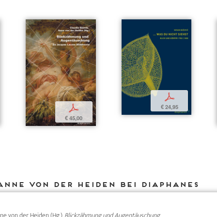
p
€ 24,95
p
€ 45,00
Anne von der Heiden bei DIAPHANES
Anne von der Heiden (Hg.),
Blickzähmung und Augentäuschung