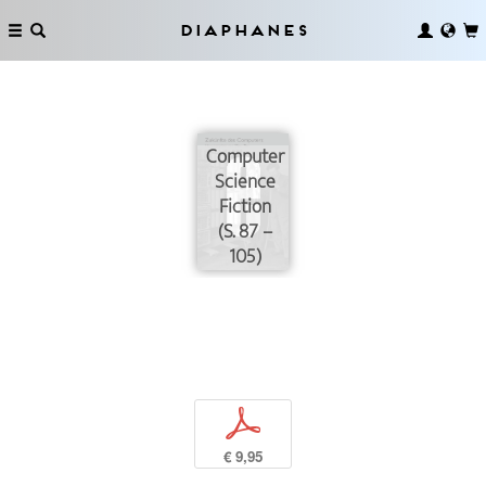
Diaphanes
Computer
Science
Fiction
(S. 87 –
105)
p
€ 9,95