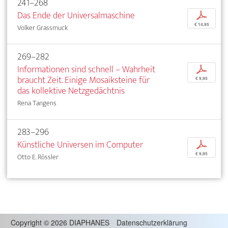
241–268
Das Ende der Universalmaschine
p
€ 14,95
Volker Grassmuck
269–282
Informationen sind schnell – Wahrheit
p
braucht Zeit. Einige Mosaiksteine für
€ 9,95
das kollektive Netzgedächtnis
Rena Tangens
283–296
Künstliche Universen im Computer
p
€ 9,95
Otto E. Rössler
Copyright
©
2026 DIAPHANES
Datenschutzerklärung