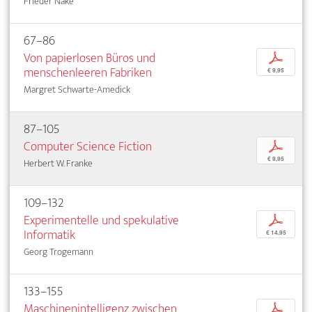
Frieder Nake
67–86
Von papierlosen Büros und
p
menschenleeren Fabriken
€ 9,95
Margret Schwarte-Amedick
87–105
Computer Science Fiction
p
€ 9,95
Herbert W. Franke
109–132
Experimentelle und spekulative
p
Informatik
€ 14,95
Georg Trogemann
133–155
Maschinenintelligenz zwischen
p