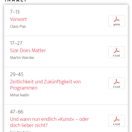
7–13
Vorwort
p
gratis
Claus Pias
17–27
Size Does Matter
p
€ 9,95
Martin Warnke
29–45
Zeitlichkeit und Zukünftigkeit von
p
Programmen
€ 9,95
Mihai Nadin
47–66
Und wann nun endlich »Kunst« – oder
p
doch lieber nicht?
€ 9,95