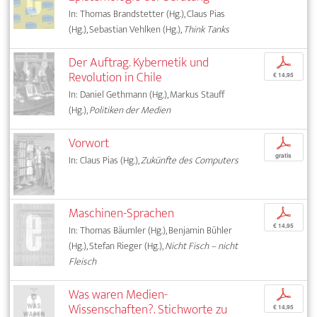
In: Thomas Brandstetter (Hg.), Claus Pias
(Hg.), Sebastian Vehlken (Hg.),
Think Tanks
Der Auftrag. Kybernetik und
p
Revolution in Chile
€ 14,95
In: Daniel Gethmann (Hg.), Markus Stauff
(Hg.),
Politiken der Medien
Vorwort
p
gratis
In: Claus Pias (Hg.),
Zukünfte des Computers
Maschinen-Sprachen
p
€ 14,95
In: Thomas Bäumler (Hg.), Benjamin Bühler
(Hg.), Stefan Rieger (Hg.),
Nicht Fisch – nicht
Fleisch
Was waren Medien-
p
Wissenschaften?. Stichworte zu
€ 14,95