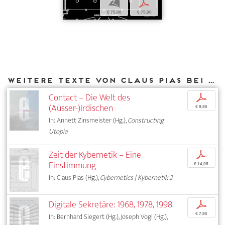
b
p
€ 75,00
€ 75,00
Weitere Texte von Claus Pias bei DIAPHANES
Contact – Die Welt des
p
(Ausser-)Irdischen
€ 9,95
In: Annett Zinsmeister (Hg.),
Constructing
Utopia
Zeit der Kybernetik – Eine
p
Einstimmung
€ 14,95
In: Claus Pias (Hg.),
Cybernetics | Kybernetik 2
Digitale Sekretäre: 1968, 1978, 1998
p
€ 7,95
In: Bernhard Siegert (Hg.), Joseph Vogl (Hg.),