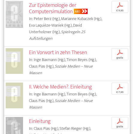
Zur Epistemologie der
p
Computersimulation
€ 9,95
ABO
In: Peter Berz (Hg.), Marianne Kubaczek (Hg.),
Eva Laquièze-Waniek (Hg.), David
Unterholzner (Hg.),
Spielregeln. 25
Aufstellungen
Ein Vorwort in zehn Thesen
p
gratis
In: Inge Baxmann (Hg.), Timon Beyes (Hg.),
Claus Pias (Hg.),
Soziale Medien – Neue
Massen
II. Welche Medien?. Einleitung
p
€ 7,95
In: Inge Baxmann (Hg.), Timon Beyes (Hg.),
Claus Pias (Hg.),
Soziale Medien – Neue
Massen
Einleitung
p
gratis
In: Claus Pias (Hg.), Stefan Rieger (Hg.),