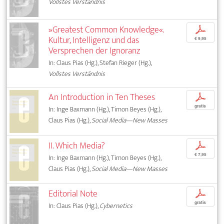
Vollstes Verständnis
»Greatest Common Knowledge«.
p
Kultur, Intelligenz und das
€ 9,95
Versprechen der Ignoranz
In: Claus Pias (Hg.), Stefan Rieger (Hg.),
Vollstes Verständnis
An Introduction in Ten Theses
p
gratis
In: Inge Baxmann (Hg.), Timon Beyes (Hg.),
Claus Pias (Hg.),
Social Media—New Masses
II. Which Media?
p
€ 7,95
In: Inge Baxmann (Hg.), Timon Beyes (Hg.),
Claus Pias (Hg.),
Social Media—New Masses
Editorial Note
p
gratis
In: Claus Pias (Hg.),
Cybernetics