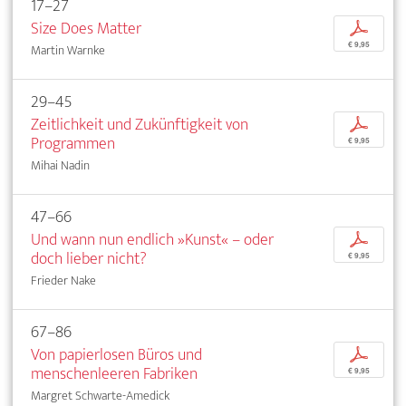
17–27
Size Does Matter
p
€ 9,95
Martin Warnke
29–45
Zeitlichkeit und Zukünftigkeit von
p
Programmen
€ 9,95
Mihai Nadin
47–66
Und wann nun endlich »Kunst« – oder
p
doch lieber nicht?
€ 9,95
Frieder Nake
67–86
Von papierlosen Büros und
p
menschenleeren Fabriken
€ 9,95
Margret Schwarte-Amedick