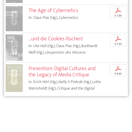
The Age of Cybernetics
p
€ 7,95
In: Claus Pias (Hg.),
Cybernetics
...und die Cookies löschen!
p
€ 7,95
In: Ute Holl (Hg.), Claus Pias (Hg.), Burkhardt
Wolf (Hg.),
Gespenster des Wissens
Presentism: Digital Cultures and
p
the Legacy of Media Critique
€ 9,95
In: Erich Hörl (Hg.), Nelly Y. Pinkrah (Hg.), Lotte
Warnsholdt (Hg.),
Critique and the Digital