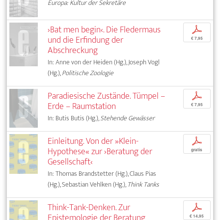
Europa: Kultur der Sekretäre
›Bat men begin‹. Die Fledermaus
p
und die Erfindung der
€ 7,95
Abschreckung
In: Anne von der Heiden (Hg.), Joseph Vogl
(Hg.),
Politische Zoologie
Paradiesische Zustände. Tümpel –
p
Erde – Raumstation
€ 7,95
In: Butis Butis (Hg.),
Stehende Gewässer
Einleitung. Von der »Klein-
p
Hypothese« zur ›Beratung der
gratis
Gesellschaft‹
In: Thomas Brandstetter (Hg.), Claus Pias
(Hg.), Sebastian Vehlken (Hg.),
Think Tanks
Think-Tank-Denken. Zur
p
Epistemologie der Beratung
€ 14,95