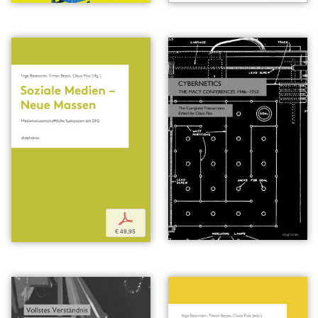
p
€ 49,95