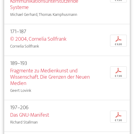
Kommunikationsunterstützende
Systeme
Michael Gerhard, Thomas Kamphusmann
171–187
© 2004, Cornelia Sollfrank
p
€ 9,95
Cornelia Sollfrank
189–193
Fragmente zu Medienkunst und
p
Wissenschaft. Die Grenzen der Neuen
€ 7,95
Medien
Geert Lovink
197–206
Das GNU-Manifest
p
€ 7,95
Richard Stallman