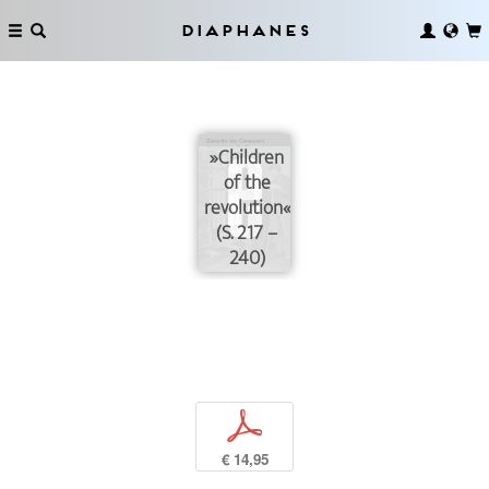
Diaphanes
»Children
of the
revolution«
(S. 217 –
240)
p
€ 14,95