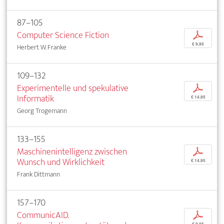
87–105
Computer Science Fiction
p
€ 9,95
Herbert W. Franke
109–132
Experimentelle und spekulative
p
Informatik
€ 14,95
Georg Trogemann
133–155
Maschinenintelligenz zwischen
p
Wunsch und Wirklichkeit
€ 14,95
Frank Dittmann
157–170
CommunicAID.
p
€ 9,95