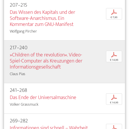
207–215
Das Wissen des Kapitals und der
p
Software-Anarchismus. Ein
€ 7,95
Kommentar zum GNU-Manifest
Wolfgang Pircher
217–240
»Children of the revolution«. Video-
p
Spiel-Computer als Kreuzungen der
€ 14,95
Informationsgesellschaft
Claus Pias
241–268
Das Ende der Universalmaschine
p
€ 14,95
Volker Grassmuck
269–282
Informationen sind schnell – Wahrheit
p