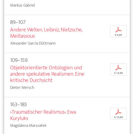
Markus Gabriel
89–107
Andere Welten. Leibniz, Nietzsche,
p
Meillassoux
€ 9,95
Alexander García Düttmann
109–159
Objektorientierte Ontologien und
p
andere spekulative Realismen. Eine
€ 14,95
kritische Durchsicht
Dieter Mersch
163–183
›Traumatischer Realismus‹ Ewa
p
Kuryluks
€ 14,95
Magdalena Marszałek