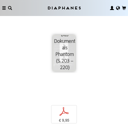
Diaphanes
Das
Dokument
als
Phantom
(S. 203 –
220)
p
€ 9,95