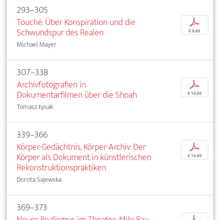
293–305
Touché. Über Konspiration und die
p
Schwundspur des Realen
€ 9,95
Michael Mayer
307–338
Archivfotografien in
p
Dokumentarfilmen über die Shoah
€ 14,95
Tomasz Łysak
339–366
Körper-Gedächtnis, Körper-Archiv: Der
p
Körper als Dokument in künstlerischen
€ 14,95
Rekonstruktionspraktiken
Dorota Sajewska
369–373
Neuer Realismus im Theater: Milo Rau.
p