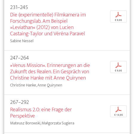
231–245
Die (experimentelle) Filmkamera im
p
Forschungslab. Am Beispiel
€ 9,95
»Leviathan« (2012) von Lucien
Castaing-Taylor und Véréna Paravel
Sabine Nessel
247–264
»Venus Mission«. Erinnerungen an die
p
Zukunft des Realen. Ein Gespräch von
€ 9,95
Christine Hanke mit Anne Quirynen
Christine Hanke, Anne Quirynen
267–292
Realismus 2.0: eine Frage der
p
Perspektive
€ 14,95
Mateusz Borowski, Małgorzata Sugiera