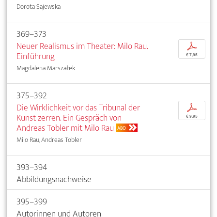
Dorota Sajewska
369–373
Neuer Realismus im Theater: Milo Rau.
p
Einführung
€ 7,95
Magdalena Marszałek
375–392
Die Wirklichkeit vor das Tribunal der
p
Kunst zerren. Ein Gespräch von
€ 9,95
Andreas Tobler mit Milo Rau
ABO
Milo Rau, Andreas Tobler
393–394
Abbildungsnachweise
395–399
Autorinnen und Autoren