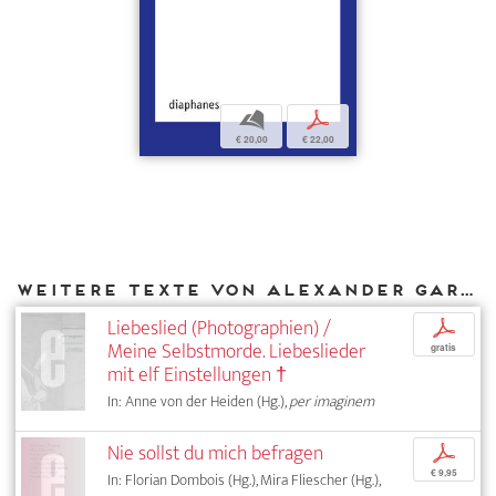
b
p
€ 20,00
€ 22,00
Weitere Texte von Alexander García Düttmann bei DIAPHANES
Liebeslied (Photographien) /
p
Meine Selbstmorde. Liebeslieder
gratis
mit elf Einstellungen †
In: Anne von der Heiden (Hg.),
per imaginem
Nie sollst du mich befragen
p
€ 9,95
In: Florian Dombois (Hg.), Mira Fliescher (Hg.),