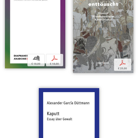
b
p
p
€ 18,00
€ 18,00
€ 25,00