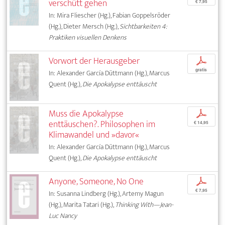
verschütt gehen
€ 7,95
In: Mira Fliescher (Hg.), Fabian Goppelsröder
(Hg.), Dieter Mersch (Hg.),
Sichtbarkeiten 4:
Praktiken visuellen Denkens
Vorwort der Herausgeber
p
gratis
In: Alexander García Düttmann (Hg.), Marcus
Quent (Hg.),
Die Apokalypse enttäuscht
Muss die Apokalypse
p
enttäuschen?. Philosophen im
€ 14,95
Klimawandel und »davor«
In: Alexander García Düttmann (Hg.), Marcus
Quent (Hg.),
Die Apokalypse enttäuscht
Anyone, Someone, No One
p
€ 7,95
In: Susanna Lindberg (Hg.), Artemy Magun
(Hg.), Marita Tatari (Hg.),
Thinking With—Jean-
Luc Nancy