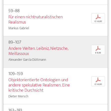
59–88
Für einen nichtnaturalistischen
p
Realismus
€ 14,95
Markus Gabriel
89–107
Andere Welten. Leibniz, Nietzsche,
p
Meillassoux
€ 9,95
Alexander García Düttmann
109–159
Objektorientierte Ontologien und
p
andere spekulative Realismen. Eine
€ 14,95
kritische Durchsicht
Dieter Mersch
163–183