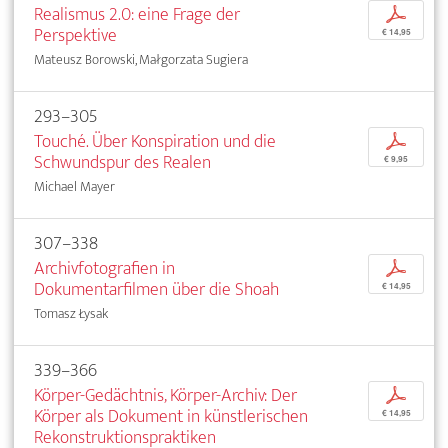
Realismus 2.0: eine Frage der
p
Perspektive
€ 14,95
Mateusz Borowski, Małgorzata Sugiera
293–305
Touché. Über Konspiration und die
p
Schwundspur des Realen
€ 9,95
Michael Mayer
307–338
Archivfotografien in
p
Dokumentarfilmen über die Shoah
€ 14,95
Tomasz Łysak
339–366
Körper-Gedächtnis, Körper-Archiv: Der
p
Körper als Dokument in künstlerischen
€ 14,95
Rekonstruktionspraktiken