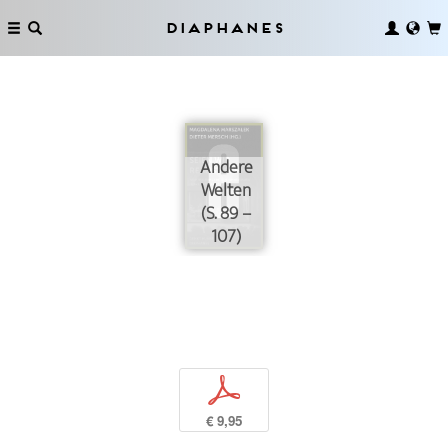
Diaphanes
Andere
Welten
(S. 89 –
107)
p
€ 9,95