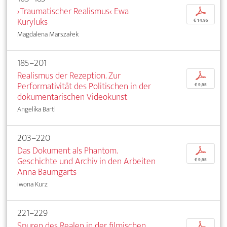
›Traumatischer Realismus‹ Ewa
p
Kuryluks
€ 14,95
Magdalena Marszałek
185–201
Realismus der Rezeption. Zur
p
Performativität des Politischen in der
€ 9,95
dokumentarischen Videokunst
Angelika Bartl
203–220
Das Dokument als Phantom.
p
Geschichte und Archiv in den Arbeiten
€ 9,95
Anna Baumgarts
Iwona Kurz
221–229
Spuren des Realen in der filmischen
p