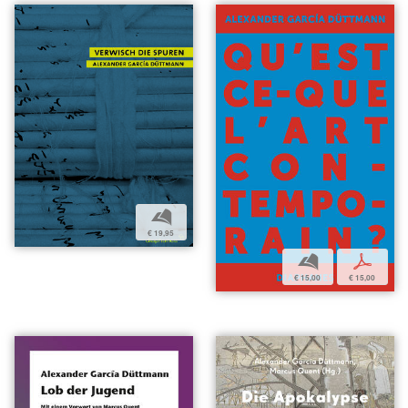
b
€ 19,95
b
p
€ 15,00
€ 15,00