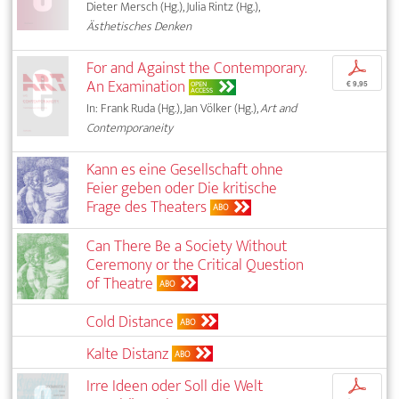
Dieter Mersch (Hg.), Julia Rintz (Hg.),
Ästhetisches Denken
For and Against the Contemporary.
p
An Examination
OPEN
€ 9,95
ACCESS
In: Frank Ruda (Hg.), Jan Völker (Hg.),
Art and
Contemporaneity
Kann es eine Gesellschaft ohne
Feier geben oder Die kritische
Frage des Theaters
ABO
Can There Be a Society Without
Ceremony or the Critical Question
of Theatre
ABO
Cold Distance
ABO
Kalte Distanz
ABO
Irre Ideen oder Soll die Welt
p