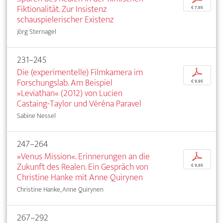
Fiktionalität. Zur Insistenz
€ 7,95
schauspielerischer Existenz
Jörg Sternagel
231–245
Die (experimentelle) Filmkamera im
p
Forschungslab. Am Beispiel
€ 9,95
»Leviathan« (2012) von Lucien
Castaing-Taylor und Véréna Paravel
Sabine Nessel
247–264
»Venus Mission«. Erinnerungen an die
p
Zukunft des Realen. Ein Gespräch von
€ 9,95
Christine Hanke mit Anne Quirynen
Christine Hanke, Anne Quirynen
267–292