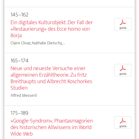
145–162
Ein digitales Kulturobjekt. Der Fall der
p
»Restaurierung« des Ecce homo von
gratis
Borja
Claire Clivaz, Nathalie Dietschy, ...
165–174
Neue und neueste Versuche einer
p
allgemeinen Erzähltheorie. Zu Fritz
gratis
Breithaupts und Albrecht Koschorkes
Studien
Alfred Messerli
175–189
»Google-Syndrom«. Phantasmagorien
p
des historischen Allwissens im World
gratis
Wide Web