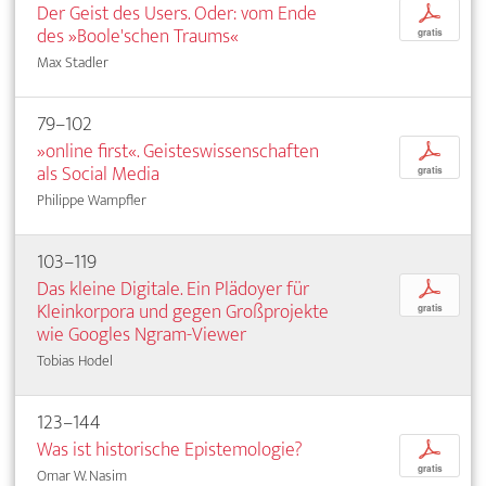
Der Geist des Users. Oder: vom Ende
p
des »Boole'schen Traums«
gratis
Max Stadler
79–102
»online first«. Geisteswissenschaften
p
als Social Media
gratis
Philippe Wampfler
103–119
Das kleine Digitale. Ein Plädoyer für
p
Kleinkorpora und gegen Großprojekte
gratis
wie Googles Ngram-Viewer
Tobias Hodel
123–144
Was ist historische Epistemologie?
p
gratis
Omar W. Nasim