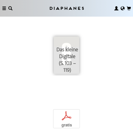
Diaphanes
Das kleine
Digitale
(S. 103 –
119)
p
gratis