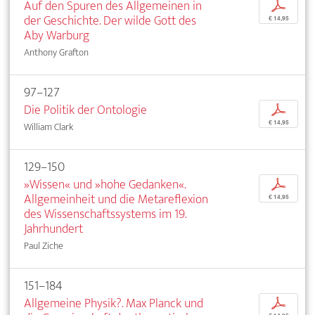
Auf den Spuren des Allgemeinen in
p
der Geschichte. Der wilde Gott des
€ 14,95
Aby Warburg
Anthony Grafton
97–127
Die Politik der Ontologie
p
€ 14,95
William Clark
129–150
»Wissen« und »hohe Gedanken«.
p
Allgemeinheit und die Metareflexion
€ 14,95
des Wissenschaftssystems im 19.
Jahrhundert
Paul Ziche
151–184
Allgemeine Physik?. Max Planck und
p