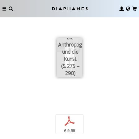
Diaphanes
Das
Leipziger
Kränzchen,
die
Anthropogeographie
und die
Kunst
(S. 275 –
290)
p
€ 9,95