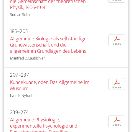
die Gemeinschaft der theoretischen
€ 14,95
Physik, 1906-1914
Suman Seth
185–205
Allgemeine Biologie als selbständige
p
Grundwissenschaft und die
€ 14,95
allgemeinen Grundlagen des Lebens
Manfred D. Laubichler
207–237
Kundekunde, oder: Das Allgemeine im
p
Museum
€ 14,95
Lynn K. Nyhart
239–274
Allgemeine Physiologie,
p
experimentelle Psychologie und
€ 14,95