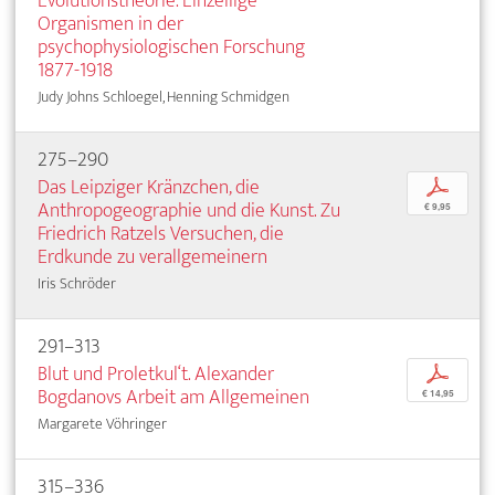
Evolutionstheorie. Einzellige
Organismen in der
psychophysiologischen Forschung
1877-1918
Judy Johns Schloegel, Henning Schmidgen
275–290
Das Leipziger Kränzchen, die
p
Anthropogeographie und die Kunst. Zu
€ 9,95
Friedrich Ratzels Versuchen, die
Erdkunde zu verallgemeinern
Iris Schröder
291–313
Blut und Proletkul‘t. Alexander
p
Bogdanovs Arbeit am Allgemeinen
€ 14,95
Margarete Vöhringer
315–336