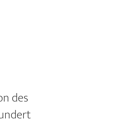
on des
hundert