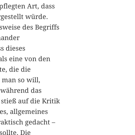
pflegten Art, dass
rgestellt würde.
sweise des Begriffs
nander
ss dieses
als eine von den
e, die die
man so will,
, während das
tieß auf die Kritik
es, allgemeines
aktisch gedacht –
ollte. Die