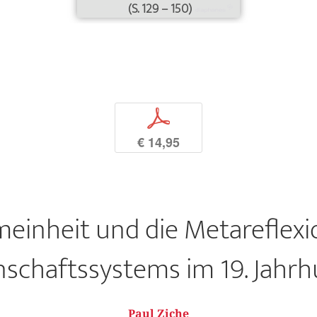
(S. 129 – 150)
p
€ 14,95
meinheit und die Metareflexi
schaftssystems im 19. Jahr
Paul Ziche