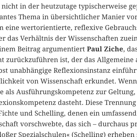
r nicht in der heutzutage typischerweise ge
ssantes Thema in übersichtlicher Manier vo
 eine wertorientierte, reflexive Gebrauch
er das Verhältnis der Wissenschaften zuei
seinem Beitrag argumentiert
Paul Ziche
, da
t zurückzuführen ist, der das Allgemeine 
st unabhängige Reflexionsinstanz einführt
ichkeit von Wissenschaft erkundet. Wenn 
le als Ausführungskompetenz zur Geltung
exionskompetenz dasteht. Diese Trennung s
Fichte und Schelling, denen ein umfassend
chaft vorschwebte, das sich – durchaus pr
oßer Spezialschulen« (Schelling) erheben s