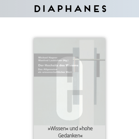
Diaphanes
»Wissen« und »hohe
Gedanken«