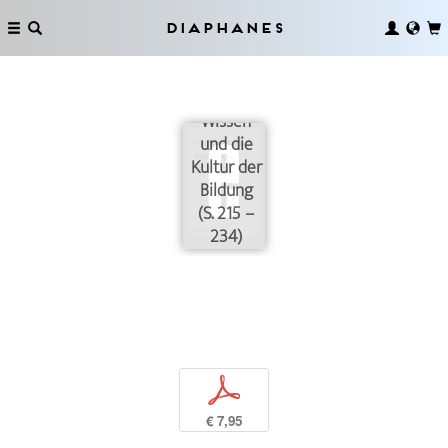
Diaphanes
Das
sogenannte
träge
Wissen
und die
Kultur der
Bildung
(S. 215 –
234)
p
€ 7,95