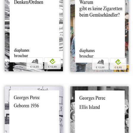
b
e
b
e
€ 14,95
€ 12,99
€ 12,00
€ 9,99