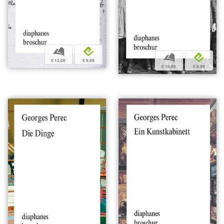
b
e
b
e
€ 12,00
€ 9,99
€ 10,00
€ 8,99