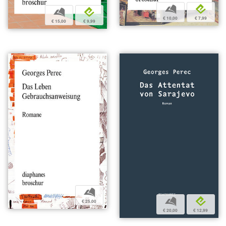
b
e
b
e
€ 10,00
€ 7,99
€ 15,00
€ 9,99
b
b
e
€ 25,00
€ 20,00
€ 12,99