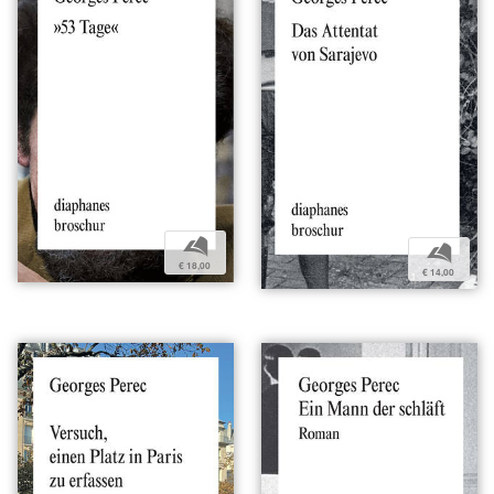
b
b
€ 18,00
€ 14,00