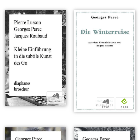
b
b
e
Vormerken
€ 7,00
€ 4,99