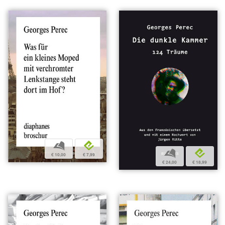
b
e
b
e
€ 10,00
€ 7,99
€ 24,00
€ 18,99