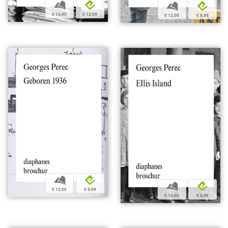
b
e
b
e
€ 14,95
€ 12,99
€ 12,00
€ 9,99
b
e
b
e
€ 12,00
€ 9,99
€ 10,00
€ 8,99