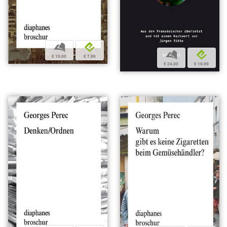
b
e
b
e
€ 10,00
€ 7,99
€ 24,00
€ 18,99