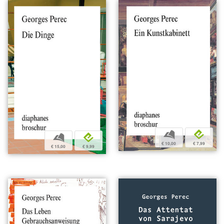
b
e
b
e
€ 10,00
€ 7,99
€ 15,00
€ 9,99