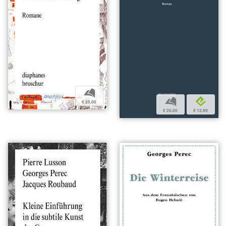
b
b
e
€ 25,00
€ 20,00
€ 12,99