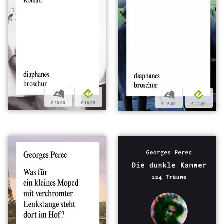
b
e
b
e
€ 20,00
€ 16,99
€ 15,00
€ 12,99