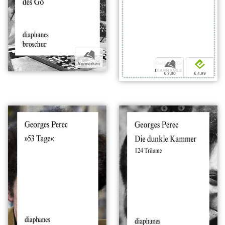
b
b
e
Vormerken
€ 7,00
€ 4,99