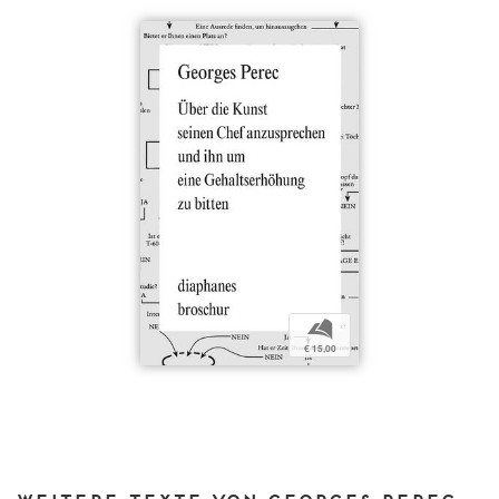
b
€ 15,00