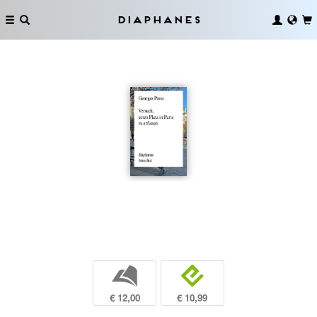
Diaphanes
b
e
€ 12,00
€ 10,99