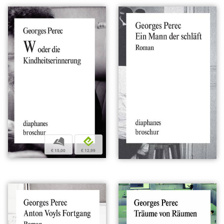
b
e
€ 15,00
€ 12,99